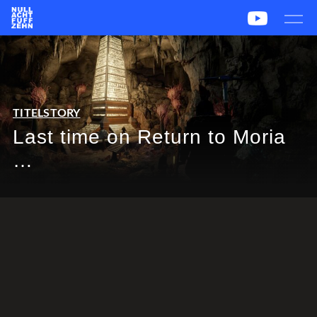
News
Team
CS2
PUBG
eSport
Leetify
csstats.gg
PUBG OP.GG
PUBG Report
TITELSTORY
Last time on Return to Moria
…