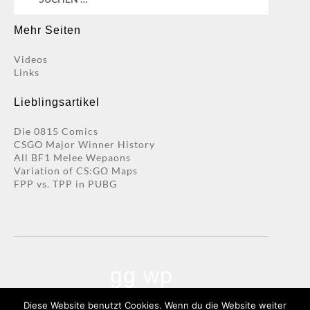
nach:
Mehr Seiten
Videos
Links
Lieblingsartikel
Die 0815 Comics
CSGO Major Winner History
All BF1 Melee Wepaons
Variation of CS:GO Maps
FPP vs. TPP in PUBG
gg wp
Diese Website benutzt Cookies. Wenn du die Website weiter