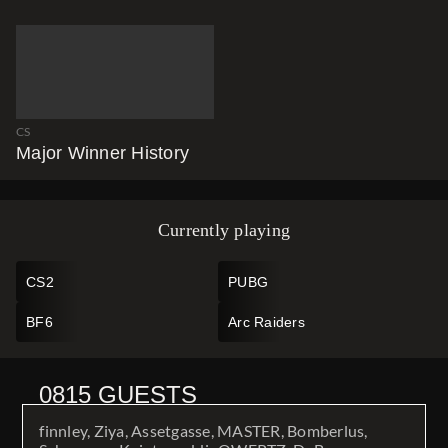
Perfect World Shanghai
2024
02.12.2024
CS
Gebt mir mehr Wingman
Major Winner History
Maps
Currently playing
17.10.2024
CS2
PUBG
BF6
Arc Raiders
0815 GUESTS
finnley, Ziya, Assetgasse, MASTER, Bomberlus,