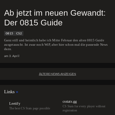
Ab jetzt im neuen Gewandt:
Der 0815 Guide
0815
CS2
Ganz still und heimlich habe ich Mitte Februar den alten 0815 Guide
ausgetauscht. Ist zwar noch WiP, aber hier schon mal die passende News
dazu.
am 3. April
ÄLTERE NEWS ANZEIGEN
Retro: Battlefield 1 Highlights
01.10.2025
Links
csstats.gg
Leetify
Zustand CS2: Es passiert
CS Stats for every player without
The best CS Stats page possible
registration