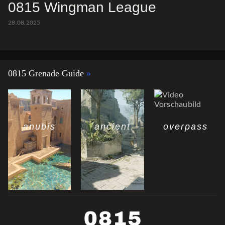
0815 Wingman League
28.08.2025
0815 Grenade Guide
anubis
ancient
overpass