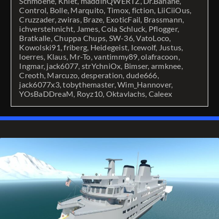
Schmoene, Kniet, maddinQWERTZ, Dr.Banane,
Control, Bolle, Marquito, Timox, fiction, LiiCiiOus,
Cruzzader, zwiras, Braze, ExoticFail, Brassmann,
ichverstehnicht, James, Cola Schluck, Pflogger,
Bratkalle, Chuppa Chups, SW-36, VatoLoco,
Kowolski91, friberg, Heidegeist, Icewolf, Justus,
loerres, Klaus, Mr-To, vantimmy89, olafracoon,
Ingmar, jack6077, strYchniOx, Bimser, armknee,
Creoth, Marcuzo, desperation, dude666,
jack6077x3, tobythemaster, Wim_Hannover,
YOsBaDDreaM, Royz10, Oktavlachs, Caleex