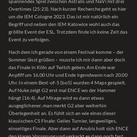
spannendes Spiel zwischen Astralis und NaVi mit drei
Overtimes (25:23). Nach kurzer Recherche geht es hier
um die IEM Cologne 2023. Das ist mir natürlich ein
Begriff und neben den IEM Katowice wohl auch das
größte Event der ESL. Trotzdem finde ich keine Zeit das
Event zu verfolgen.
Nach dem ich gerade von einem Festival komme – der
Sommer lässt grüßen – musste ich mir dann aber doch
das Finale in Köln auf Twitch geben. Am Ende war
Anpfiff um 16.00 Uhr und Ende irgendwann nach 20.00
Uhr. In einem Best-of-5 (bo5) wurden 4 Maps gespielt.
Auf Nuke zeigt G2 erst mal ENCE wo der Hammer
hängt (16:4). Auf Mirage wird es dann etwas
ausgeglichener, man merkt G2 aber weiterhin
Überlegenheit an. Es fühlt sich an wie eines dieser
klassischen CS Finale: Geiles Turnier, langweiliges,
einseitiges Finale. Aber dann auf Anubis holt sich ENCE
den klaren Vorsprung und verkackt es dann noch fast.