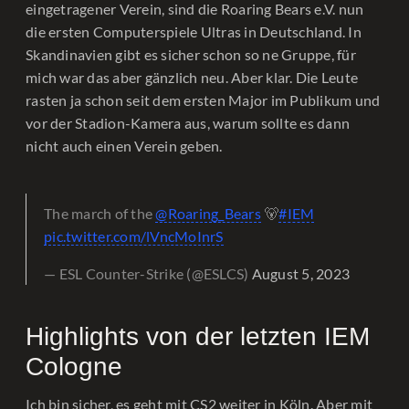
eingetragener Verein, sind die Roaring Bears e.V. nun
die ersten Computerspiele Ultras in Deutschland. In
Skandinavien gibt es sicher schon so ne Gruppe, für
mich war das aber gänzlich neu. Aber klar. Die Leute
rasten ja schon seit dem ersten Major im Publikum und
vor der Stadion-Kamera aus, warum sollte es dann
nicht auch einen Verein geben.
The march of the
@Roaring_Bears
🐻
#IEM
pic.twitter.com/lVncMoInrS
— ESL Counter-Strike (@ESLCS)
August 5, 2023
Highlights von der letzten IEM
Cologne
Ich bin sicher, es geht mit CS2 weiter in Köln. Aber mit