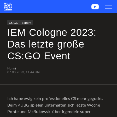
News
Team
CS2
PUBG
eSport
CS:GO
eSport
Leetify
csstats.gg
PUBG OP.GG
PUBG Report
IEM Cologne 2023:
Das letzte große
CS:GO Event
Hanni
07.08.2023, 11:44 Uhr
Ich habe ewig kein professionelles CS mehr geguckt.
Beim PUBG spielen unterhalten sich letzte Woche
Ponte und McBukowski über irgendein super