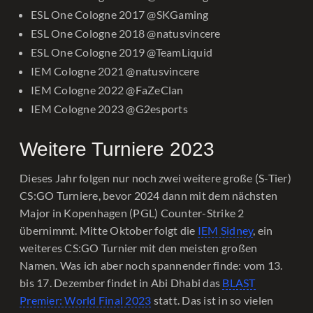
ESL One Cologne 2017
@SKGaming
ESL One Cologne 2018
@natusvincere
ESL One Cologne 2019
@TeamLiquid
IEM Cologne 2021
@natusvincere
IEM Cologne 2022
@FaZeClan
IEM Cologne 2023
@G2esports
Weitere Turniere 2023
Dieses Jahr folgen nur noch zwei weitere große (S-Tier)
CS:GO Turniere, bevor 2024 dann mit dem nächsten
Major in Kopenhagen (PGL) Counter-Strike 2
übernimmt. Mitte Oktober folgt die
IEM Sidney
, ein
weiteres CS:GO Turnier mit den meisten großen
Namen. Was ich aber noch spannender finde: vom 13.
bis 17. Dezember findet in Abi Dhabi das
BLAST
Premier: World Final 2023
statt. Das ist in so vielen