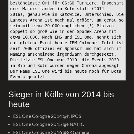
beständigste Ort für CS:GO Turniere. Insgesamt 
drei Majors fanden in Köln statt (2014 - 
2016), genau wie in Katowice. Unterschied: Die 
Lanxess Arena ist noch mal größer, um genau so 
sein mit etwa 20.000 möglichen (!) Plätzen 
doppelt so groß wie in der Spodek Arena mit 
etwa 10.000. Nach EMS und ESL One, nennt sich 
das gleiche Event heute IEM Cologne. Intel ist 
seit 2006 offizieller Sponsor und hat sich im 
Naming anscheinend irgendwann durchgesetzt. 
Die letzte ESL One war 2019, die Events 2020 
in Rio und Köln wurden wegen Corona abgesagt. 
Der Name ESL One wird bis heute noch für Dota 
Events genutzt.
Sieger in Kölle von 2014 bis
heute
ESL One Cologne 2014
@NIPCS
ESL One Cologne 2015
@FNATIC
ESL One Cologne 2016
@SKGaming