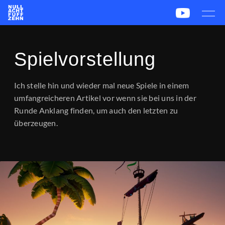
News
Team
CS2
PUBG
eSport
Spielvorstellung
Leetify
csstats.gg
PUBG OP.GG
PUBG Report
Ich stelle hin und wieder mal neue Spiele in einem
umfangreicheren Artikel vor wenn sie bei uns in der
Runde Anklang finden, um auch den letzten zu
überzeugen.