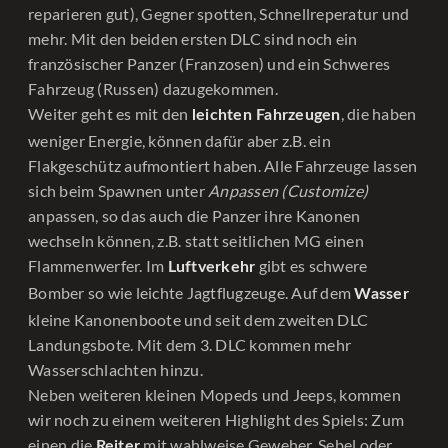
reparieren gut), Gegner spotten, Schnellreperatur und
mehr. Mit den beiden ersten DLC sind noch ein
französischer Panzer (Franzosen) und ein Schweres
Fahrzeug (Russen) dazugekommen.
Weiter geht es mit den
, die haben
leichten Fahrzeugen
weniger Energie, können dafür aber z.B. ein
Flakgeschütz aufmontiert haben. Alle Fahrzeuge lassen
sich beim Spawnen unter
Anpassen (Customize)
anpassen, so das auch die Panzer ihre Kanonen
wechseln können, z.B. statt seitlichen MG einen
Flammenwerfer. Im
gibt es schwere
Luftverkehr
Bomber so wie leichte Jagtflugzeuge. Auf dem
Wasser
kleine Kanonenboote und seit dem zweiten DLC
Landungsbote. Mit dem 3. DLC kommen mehr
Wasserschlachten hinzu.
Neben weiteren kleinen Mopeds und Jeeps, kommen
wir noch zu einem weiteren Highlight des Spiels: Zum
einen die
mit wahlweise Geweher, Sebel oder
Reiter