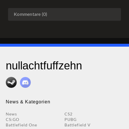
Kommentare (0)
nullachtfuffzehn
News & Kategorien
News
CS2
CS:GO
PUBG
Battlefield One
Battlefield V