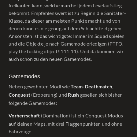
freikaufen kann, welche man bei jedem Levelaufstieg
bekommt. Empfehlenswert ist zu Beginn die Sanitäter-
Klasse, da dieser am meisten Punkte macht und von
denen kann es nie genug auf dem Schlachtfeld geben.
Ansonsten ist das wichtigste: Immer im Squad spielen
und die Objekte je nach Gamemode erledigen (PTFO,
play the fucking object!!111!11). Und da kommen wir
auch schon zu den neuen Gamemodes.
Gamemodes
Neben gewohnten Modi wie
,
Team-Deathmatch
(Eroberung) und
gesellen sich bisher
Conquest
Rush
folgende Gamemodes:
(Domination) ist ein Conquest Modus
Vorherrschaft
auf kleinen Maps, mit drei Flaggenpunkten und ohne
Fahrzeuge.