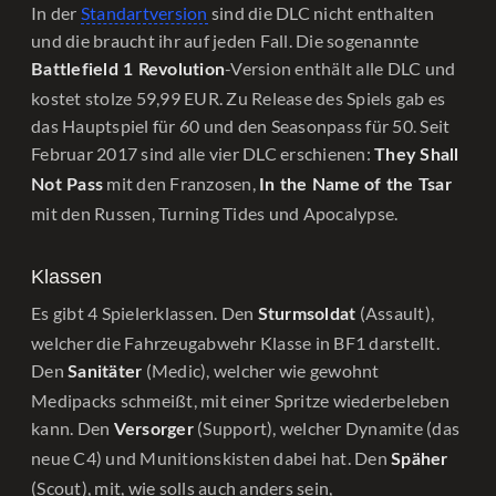
In der
Standartversion
sind die DLC nicht enthalten
und die braucht ihr auf jeden Fall. Die sogenannte
-Version enthält alle DLC und
Battlefield 1 Revolution
kostet stolze 59,99 EUR. Zu Release des Spiels gab es
das Hauptspiel für 60 und den Seasonpass für 50. Seit
Februar 2017 sind alle vier DLC erschienen:
They Shall
mit den Franzosen,
Not Pass
In the Name of the Tsar
mit den Russen, Turning Tides und Apocalypse.
Klassen
Es gibt 4 Spielerklassen. Den
(Assault),
Sturmsoldat
welcher die Fahrzeugabwehr Klasse in BF1 darstellt.
Den
(Medic), welcher wie gewohnt
Sanitäter
Medipacks schmeißt, mit einer Spritze wiederbeleben
kann. Den
(Support), welcher Dynamite (das
Versorger
neue C4) und Munitionskisten dabei hat. Den
Späher
(Scout), mit, wie solls auch anders sein,