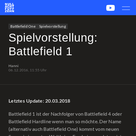
News
Team
CS2
PUBG
eSport
Battlefield One
Spielvorstellung
Leetify
csstats.gg
PUBG OP.GG
PUBG Report
Spielvorstellung:
Battlefield 1
Hanni
06.12.2016, 11:55 Uhr
Letztes Update: 20.03.2018
Battlefield 1 ist der Nachfolger von Battlefield 4 oder
Battlefield Hardline wenn man so möchte. Der Name
(alternativ auch Battlefield One) kommt vom neuen