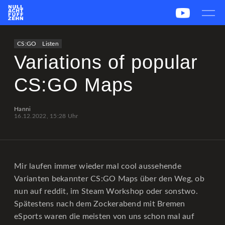
News
Team
CS2
PUBG
eSport
CS:GO
Listen
Leetify
csstats.gg
PUBG OP.GG
PUBG Report
Variations of popular
CS:GO Maps
Hanni
16.12.2022, 15:28 Uhr
Mir laufen immer wieder mal cool aussehende
Varianten bekannter CS:GO Maps über den Weg, ob
nun auf reddit, im Steam Workshop oder sonstwo.
Spätestens nach dem Zockerabend mit Bremen
eSports waren die meisten von uns schon mal auf