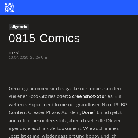
News
Team
CS2
PUBG
eSport
Allgemein
Leetify
csstats.gg
PUBG OP.GG
PUBG Report
0815 Comics
Hanni
13.04.2020, 23:26 Uhr
Genau genommen sind es gar keine Comics, sondern
viel eher Foto-Stories oder:
ies. Ein
Screenshot-Stor
weiteres Experiment in meiner grandiosen Nerd PUBG
Content Creater Phase. Auf den „
“ bin ich jetzt
Done
auch nicht besonders stolz, aber ich sehe die Dinger
irgendwie auch als Zeitdokument. Wie auch immer.
Jetzt ist es mal wieder passiert und bobby und ich