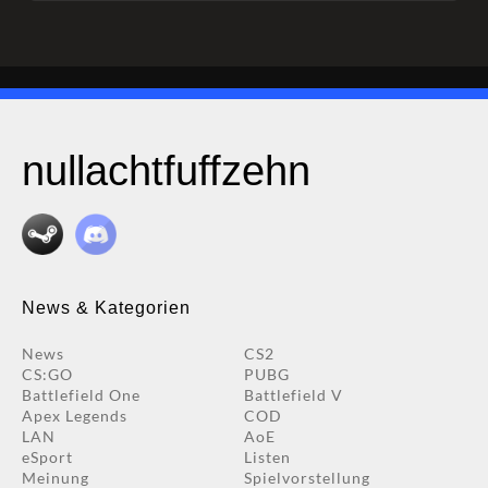
nullachtfuffzehn
News & Kategorien
News
CS2
CS:GO
PUBG
Battlefield One
Battlefield V
Apex Legends
COD
LAN
AoE
eSport
Listen
Meinung
Spielvorstellung