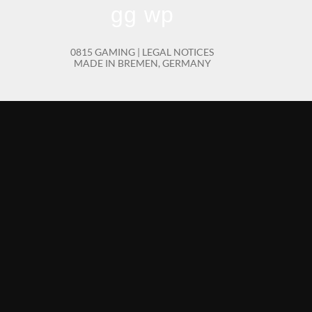
gg wp
0815 GAMING |
LEGAL NOTICES
MADE IN BREMEN, GERMANY