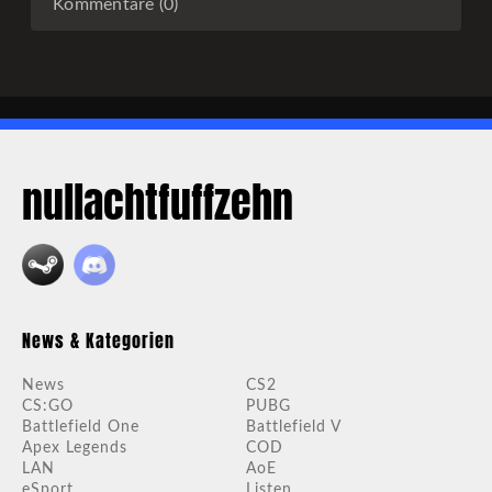
Kommentare (0)
nullachtfuffzehn
News & Kategorien
News
CS2
CS:GO
PUBG
Battlefield One
Battlefield V
Apex Legends
COD
LAN
AoE
eSport
Listen