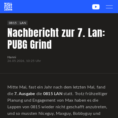
News
Team
CS2
PUBG
eSport
0815
LAN
Nachbericht zur 7. Lan:
Leetify
csstats.gg
PUBG OP.GG
PUBG Report
PUBG Grind
Hanni
26.05.2026, 10:25 Uhr
Mitte Mai, fast ein Jahr nach dem letzten Mal, fand
die
7. Ausgabe
die
0815 LAN
statt. Trotz frühzeitiger
Planung und Engagement von Max haben es die
Lappen von 0815 wieder nicht geschafft anzutreten,
und so mussten Niceguy, Maxguy, Bobbyguy und