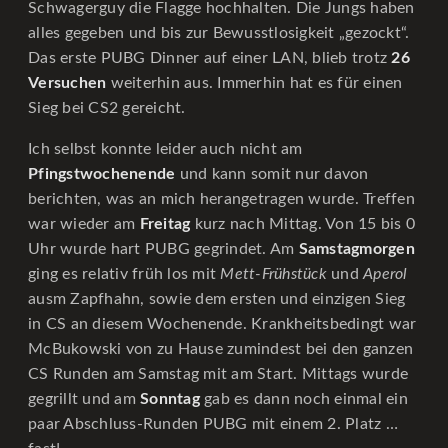
Schwagerguy die Flagge hochhalten. Die Jungs haben
alles gegeben und bis zur Bewusstlosigkeit „gezockt“.
Das erste PUBG Dinner auf einer LAN, blieb trotz
26
Versuchen
weiterhin aus. Immerhin hat es für einen
Sieg bei CS2 gereicht.
Ich selbst konnte leider auch nicht am
Pfingstwochenende
und kann somit nur davon
berichten, was an mich herangetragen wurde. Treffen
war wieder am
Freitag
kurz nach Mittag. Von 15 bis 0
Uhr wurde hart PUBG gegrindet. Am
Samstagmorgen
ging es relativ früh los mit
Mett-Frühstück
und
Aperol
ausm Zapfhahn, sowie dem ersten und einzigen Sieg
in CS an diesem Wochenende. Krankheitsbedingt war
McBukowski von zu Hause zumindest bei den ganzen
CS Runden am Samstag mit am Start. Mittags wurde
gegrillt und am
Sonntag
gab es dann noch einmal ein
paar Abschluss-Runden PUBG mit einem 2. Platz …