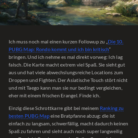
Ich muss noch mal einen kurzen Followup zu „
Die 10.
PUBG Map: Rondo kommt und ich bin kritisch
“
bringen. Und ich nehme es mal direkt vorweg: Ich lag
falsch. Die Karte macht extrem viel Spaß. Sie sieht gut
aus und hat viele abwechslungsreiche Locations zum
Droppen und Fighten. Der Asiatische Touch stört nicht
und mit Taego kann man sie nur bedingt vergleichen,
eher mit einem frischen Erangel. Finde ich.
Einzig diese Schrottkarre gibt bei meinem
Ranking zu
besten PUBG Map
eine Bratpfanne abzug: die ist
einfach zu langsam, schwerfällig, macht dadurch keinen
Spaß zu fahren und sieht auch noch super langweilig