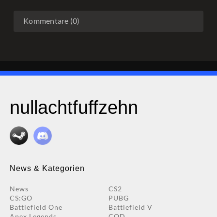
Kommentare (0)
nullachtfuffzehn
News & Kategorien
News
CS2
CS:GO
PUBG
Battlefield One
Battlefield V
Apex Legends
COD