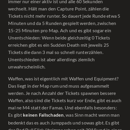
immer nur einer aktiv ist und alle 60 Sekunden
wechselt. Hält man den Capture Point, zählen die
Tickets nicht mehr runter. So dauert jede Runde etwa 5
Minuten und da 5 Runden gespielt werden, zwischen
15-25 Minuten pro Map. Ach und es gibt sogar ein
Unentschieden: Wenn beide gleichzeitig 0 Tickets
erreichen gibt es ein Sudden Death mit jeweils 25
Tickets die dann 3 mal so schnell runterzählen.
Unentschieden ist aber allerdings ziemlich
unwahrscheinlich.
Waffen, was ist eigentlich mit Waffen und Equipment?
Das liegt in der Map rum und muss aufgesammelt
werden. Je nach Anzahl der Tickets spawnen bessere
Waffen, also sind die Tickets kurz vor Ende, gibt es auch
mal ne M4 statt der Famas. Und ebenfalls besonders:
Es gibt
, was Sinn macht wenn man
keinen Fallschaden
bedenkt das es auch Jumppads und sowas gibt. Es gibt
das Red Bull Flick übrigens schon seit 2019 und in einer