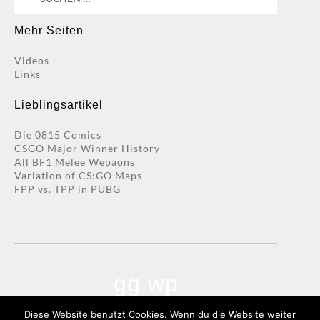
nach:
Mehr Seiten
Videos
Links
Lieblingsartikel
Die 0815 Comics
CSGO Major Winner History
All BF1 Melee Wepaons
Variation of CS:GO Maps
FPP vs. TPP in PUBG
gg wp
Diese Website benutzt Cookies. Wenn du die Website weiter