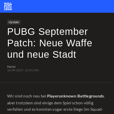
News
Team
CS2
PUBG
eSport
Update
Leetify
csstats.gg
PUBG OP.GG
PUBG Report
PUBG September
Patch: Neue Waffe
und neue Stadt
Hanni
14.09.2017, 12:01 Uhr
Wir sind noch neu bei
,
Playerunknown Battlegrounds
aber trotzdem sind einige dem Spiel schon völlig
verfallen und es konnten sogar erste Siege (im Squad-