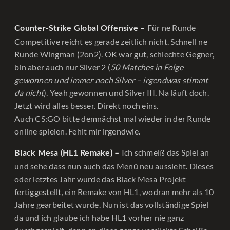
Für ne Runde
Counter-Strike Global Offensive –
Competitive reicht es gerade zeitlich nicht. Schnell ne
Runde Wingman (2on2). OK war gut, schlechte Gegner,
bin aber auch nur Silver 2 (
50 Matches in Folge
gewonnen und immer noch Silver – irgendwas stimmt
da nicht
). Yeah gewonnen und Silver III. Na läuft doch.
Jetzt wird alles besser. Direkt noch eins.
Auch CS:GO bitte demnächst mal wieder in der Runde
online spielen. Fehlt mir irgendwie.
Ich schmeiß das Spiel an
Black Mesa (HL1 Remake) –
und sehe dass nun auch das Menü neu aussieht. Dieses
oder letztes Jahr wurde das Black Mesa Projekt
fertiggestellt, ein Remake von HL1, wodran mehr als 10
Jahre gearbeitet wurde. Nun ist das vollständige Spiel
da und ich glaube ich habe HL1 vorher nie ganz