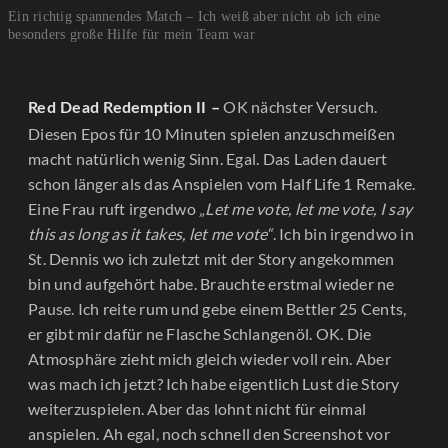
Ein richtig spannendes Match – Ich weiß aber nicht ob ich eine
besonders große Hilfe für mein Team war
OK nächster Versuch.
Red Dead Redemption II –
Diesen Epos für 10 Minuten spielen anzuschmeißen
macht natürlich wenig Sinn. Egal. Das Laden dauert
schon länger als das Anspielen vom Half Life 1 Remake.
Eine Frau ruft irgendwo
„Let me vote, let me vote, I say
this as long as it takes, let me vote“
. Ich bin irgendwo in
St. Dennis wo ich zuletzt mit der Story angekommen
bin und aufgehört habe. Brauchte erstmal wieder ne
Pause. Ich reite rum und gebe einem Bettler 25 Cents,
er gibt mir dafür ne Flasche Schlangenöl. OK. Die
Atmosphäre zieht mich gleich wieder voll rein. Aber
was mach ich jetzt? Ich habe eigentlich Lust die Story
weiterzuspielen. Aber das lohnt nicht für einmal
anspielen. Ah egal, noch schnell den Screenshot vor