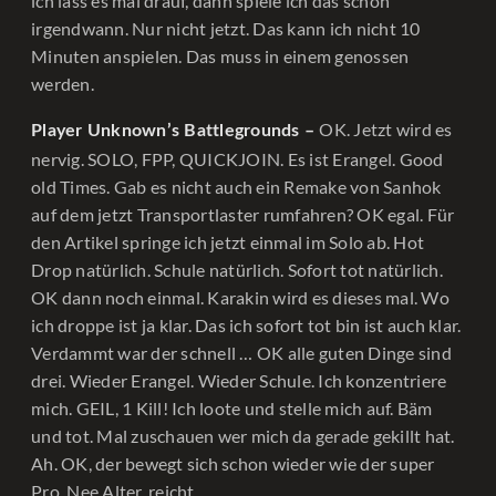
ich lass es mal drauf, dann spiele ich das schon
irgendwann. Nur nicht jetzt. Das kann ich nicht 10
Minuten anspielen. Das muss in einem genossen
werden.
OK. Jetzt wird es
Player Unknown’s Battlegrounds –
nervig. SOLO, FPP, QUICKJOIN. Es ist Erangel. Good
old Times. Gab es nicht auch ein Remake von Sanhok
auf dem jetzt Transportlaster rumfahren? OK egal. Für
den Artikel springe ich jetzt einmal im Solo ab. Hot
Drop natürlich. Schule natürlich. Sofort tot natürlich.
OK dann noch einmal. Karakin wird es dieses mal. Wo
ich droppe ist ja klar. Das ich sofort tot bin ist auch klar.
Verdammt war der schnell … OK alle guten Dinge sind
drei. Wieder Erangel. Wieder Schule. Ich konzentriere
mich. GEIL, 1 Kill! Ich loote und stelle mich auf. Bäm
und tot. Mal zuschauen wer mich da gerade gekillt hat.
Ah. OK, der bewegt sich schon wieder wie der super
Pro. Nee Alter, reicht.