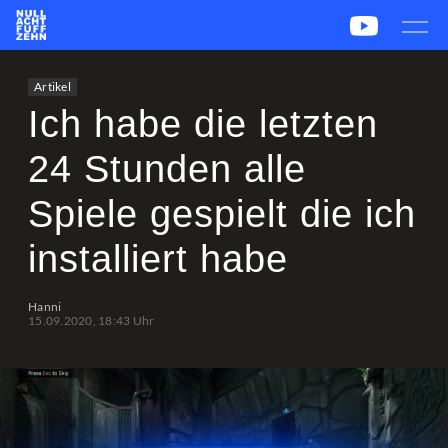
News
Team
CS2
PUBG
eSport
Artikel
Leetify
csstats.gg
PUBG OP.GG
PUBG Report
Ich habe die letzten
24 Stunden alle
Spiele gespielt die ich
installiert habe
Hanni
15.09.2020, 18:43 Uhr