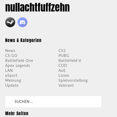
nullachtfuffzehn
News & Kategorien
News
CS2
CS:GO
PUBG
Battlefield One
Battlefield V
Apex Legends
COD
LAN
AoE
eSport
Listen
Meinung
Spielvorstellung
Update
Valorant
Suchen
nach:
Mehr Seiten