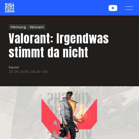
News
Team
CS2
PUBG
eSport
Meinung
Valorant
Valorant: Irgendwas
Leetify
csstats.gg
PUBG OP.GG
PUBG Report
stimmt da nicht
Hanni
25.09.2020, 08:30 Uhr