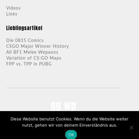
Videos
Links
Lieblingsartikel
Die 0815 Comics
CSGO Major Winner History
All BF1 Melee Wepaons
Variation of CS:GO Maps
FPP vs. TPP in PUBG
gg wp
Diese Website benutzt Cookies. Wenn du die Website weiter
0815 GAMING |
LEGAL NOTICES
nutzt, gehen wir von deinem Einverständnis aus.
MADE IN BREMEN, GERMANY
OK