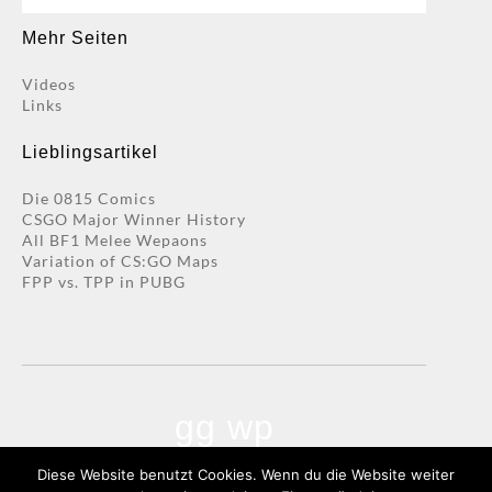
nach:
Mehr Seiten
Videos
Links
Lieblingsartikel
Die 0815 Comics
CSGO Major Winner History
All BF1 Melee Wepaons
Variation of CS:GO Maps
FPP vs. TPP in PUBG
gg wp
Diese Website benutzt Cookies. Wenn du die Website weiter
0815 GAMING |
LEGAL NOTICES