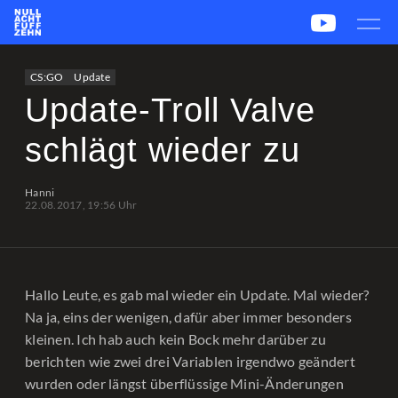
News
Team
CS2
PUBG
eSport
CS:GO
Update
Leetify
csstats.gg
PUBG OP.GG
PUBG Report
Update-Troll Valve
schlägt wieder zu
Hanni
22.08.2017, 19:56 Uhr
Hallo Leute, es gab mal wieder ein Update. Mal wieder?
Na ja, eins der wenigen, dafür aber immer besonders
kleinen. Ich hab auch kein Bock mehr darüber zu
berichten wie zwei drei Variablen irgendwo geändert
wurden oder längst überflüssige Mini-Änderungen