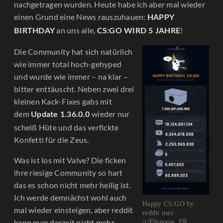
nachgetragen wurden. Heute habe ich aber mal wieder
einen Grund eine News rauszuhauen:
HAPPY
an uns alle,
!
BIRTHDAY
CS:GO WIRD 5 JAHRE
Die Community hat sich natürlich
wie immer total hoch-gehyped
und wurde wie immer – na klar –
bitter enttäuscht. Neben zwei drei
kleinen Kack-Fixes gabs mit
dem
wieder nur
Update 1.36.0.0
scheiß Hüte und das verfickte
Konfetti für die Zeus.
Was ist los mit Valve? Die ficken
ihre riesige Community so hart
das es schon nicht mehr heilig ist.
Ich werde demnächst wohl auch
Happy CS:GO by
mal wieder einsteigen, aber reddit
reddit user
kann man derzeit nicht mehr
/r/Flygoow_FR