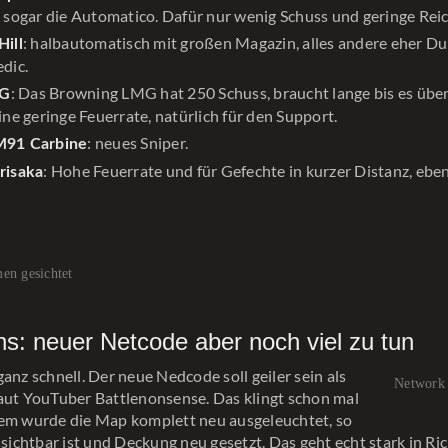
 sogar die Automatico. Dafür nur wenig Schuss und geringe Rei
: halbautomatisch mit großen Magazin, alles andere eher Du
Hill
dic.
: Das Browning LMG hat 250 Schuss, braucht lange bis es über
MG
ine geringe Feuerrate, natürlich für den Support.
: neues Sniper.
M91 Carbine
: Hohe Feuerrate und für Gefechte in kurzer Distanz, eben
risaka
en gesichtet
ns: neuer Netcode aber noch viel zu tun
ganz schnell. Der neue Nedcode soll geiler sein als
Network 
aut YouTuber Battlenonsense. Das klingt schon mal
dem wurde die Map komplett neu ausgeleuchtet, so
t sichtbar ist und Deckung neu gesetzt. Das geht echt stark in Ri