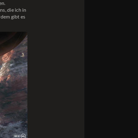
en.
s, die ich in
rdem gibt es