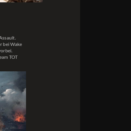
Assault.
er bei Wake
orbei.
rteam TOT