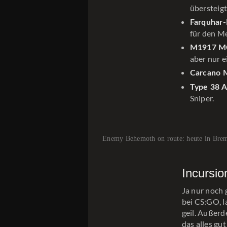
übersteigt
Farquhar-
für den Me
M1917 
aber nur e
Carcano 
Type 38 A
Sniper.
Enemy Behemoth on route: heute in Brem
Incursio
Ja nur noch 
bei CS:GO, l
geil. Außer
das alles gu