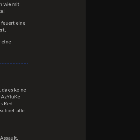
n wie mit
ce!
 feuert eine
rt.
r eine
, da es keine
CrAzYluKe
us Red
chnell alle
.
 Assault,