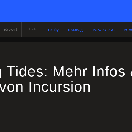
eSport
Links:
Leetify
csstats.gg
PUBG OP.GG
PUBG
 Tides: Mehr Infos
von Incursion