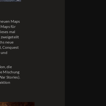
r neuen Maps
 Maps für
dieses mal
 zweigeteilt
chs neue
l, Conquest
n und
on, die
ine Mischung
ar Stories).
aktion