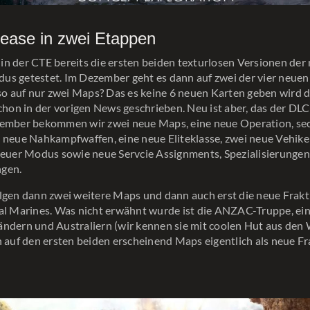
ease in zwei Etappen
n der CTE bereits die ersten beiden texturlosen Versionen de
us getestet. Im Dezember geht es dann auf zwei der vier neuen
eso auf nur zwei Maps? Das es keine 6 neuen Karten geben wird 
schon in der vorigen News geschrieben. Neu ist aber, das der DLC
zember bekommen wir zwei neue Maps, eine neue Operation, se
 neue Nahkampfwaffen, eine neue Eliteklasse, zwei neue Vehike
neuer Modus sowie neue Servcie Assignments, Spezialisierunge
gen.
lgen dann zwei weitere Maps und dann auch erst die neue Frakti
yal Marines. Was nicht erwähnt wurde ist die ANZAC-Truppe, e
ndern und Australiern (wir kennen sie mit coolen Hut aus den W
n auf den ersten beiden erscheinend Maps eigentlich als neue Fr