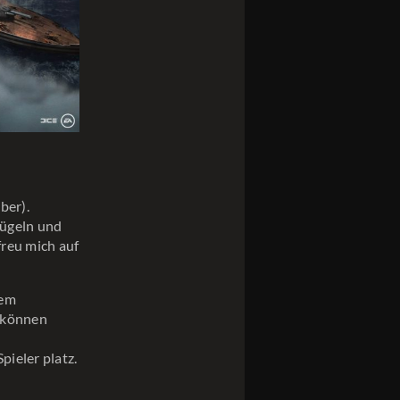
ber).
Hügeln und
freu mich auf
dem
d können
pieler platz.