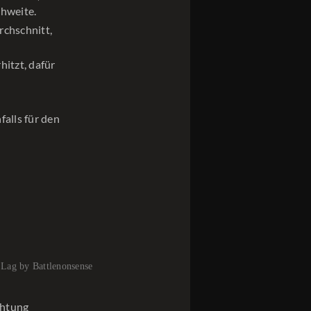
chweite.
rchschnitt,
hitzt, dafür
falls für den
Lag by Battlenonsense
chtung