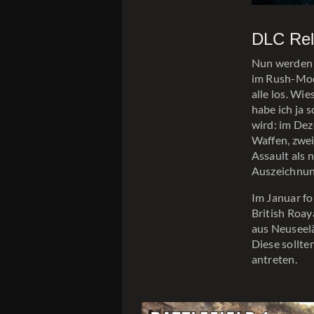
DLC Rel
Nun werden i
im Rush-Mod
alle los. Wi
habe ich ja 
wird: im De
Waffen, zwei
Assault als 
Auszeichnun
Im Januar fo
British Roa
aus Neuseelä
Diese sollte
antreten.