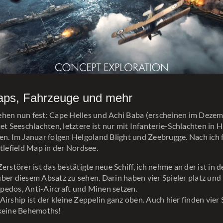
ps, Fahrzeuge und mehr
hen nun fest: Cape Helles und Achi Baba (erscheinen im Dezem
tet Seeschlachten, letztere ist nur mit Infanterie-Schlachten in 
en. Im Januar folgen Helgoland Blight und Zeebrugge. Nach ich 
ttlefield Map in der Nordsee.
erstörer ist das bestätigte neue Schiff, ich nehme an der ist in 
ber diesem Absatz zu sehen. Darin haben vier Spieler platz un
pedos, Anti-Aircraft und Minen setzen.
irship ist der kleine Zeppelin ganz oben. Auch hier finden vier S
 keine Behemoths!