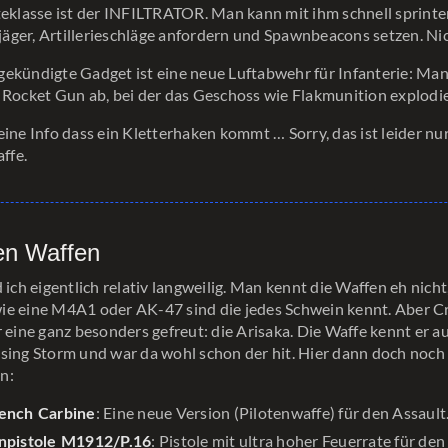
teklasse ist der INFILTRATOR. Man kann mit ihm schnell sprinte
ger, Artillerieschläge anfordern und Spawnbeacons setzen. Ni
ekündigte Gadget ist eine neue Luftabwehr für Infanterie: Man
 Rocket Gun ab, bei der das Geschoss wie Flakmunition explodie
eine Info dass ein Kletterhaken kommt … Sorry, das ist leider nu
ffe.
en Waffen
 ich eigentlich relativ langweilig. Man kennt die Waffen eh nicht
ie eine M4A1 oder AK-47 sind die jedes Schwein kennt. Aber 
r eine ganz besonders gefreut: die Arisaka. Die Waffe kennt er a
sing Storm und war da wohl schon der hit. Hier dann doch noch s
n:
: Eine neue Version (Pilotenwaffe) für den Assault
ench Carbine
: Pistole mit ultra hoher Feuerrate für den
npistole M1912/P.16