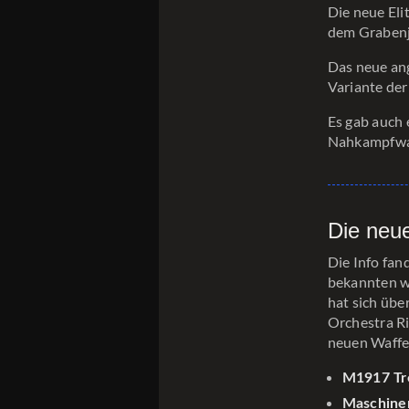
Die neue Eli
dem Grabenjä
Das neue ang
Variante der
Es gab auch 
Nahkampfwa
Die neu
Die Info fand
bekannten w
hat sich übe
Orchestra Ri
neuen Waffe
M1917 Tr
Maschine