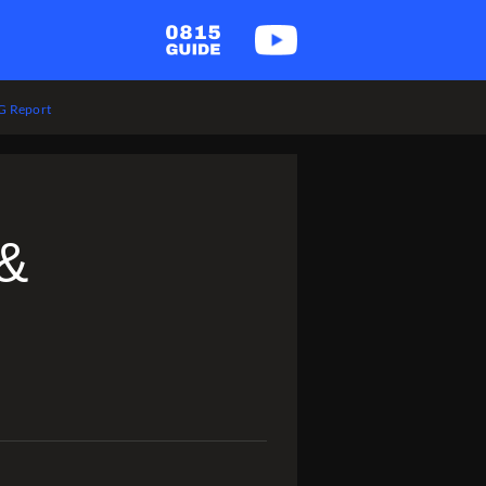
 Report
 &