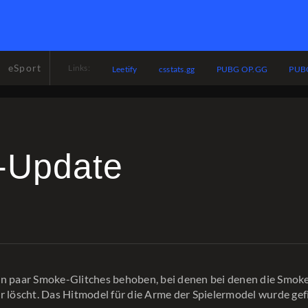
eSport
Links:
Leetify
csstats.gg
PUBG OP.GG
PUBG
-Update
n paar Smoke-Glitches behoben, bei denen bei denen die Smoke
r löscht. Das Hitmodel für die Arme der Spielermodel wurde gef