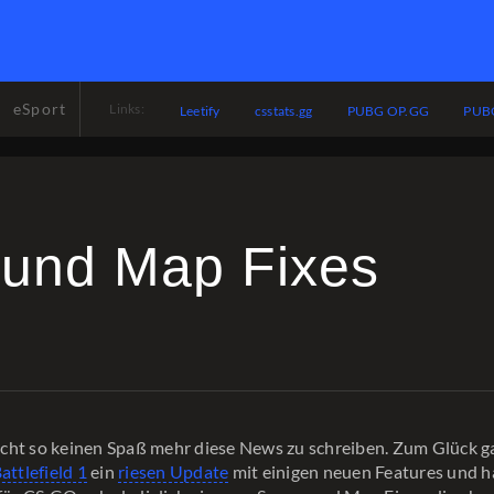
eSport
Links:
Leetify
csstats.gg
PUBG OP.GG
PUBG
 und Map Fixes
cht so keinen Spaß mehr diese News zu schreiben. Zum Glück g
attlefield 1
ein
riesen Update
mit einigen neuen Features und 