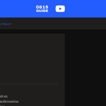
 Report
ab es
haufenweise