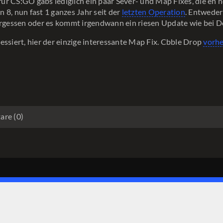
, für CS:GO gabs lediglich ein paar Sever- und Map Fixes, die eh 
 8, nun fast 1 ganzes Jahr seit der
letzten Operation
. Entweder
ergessen oder es kommt irgendwann ein riesen Update wie bei D
essiert, hier der einzige interessante Map Fix. Cbble Drop
vorhe
re (0)