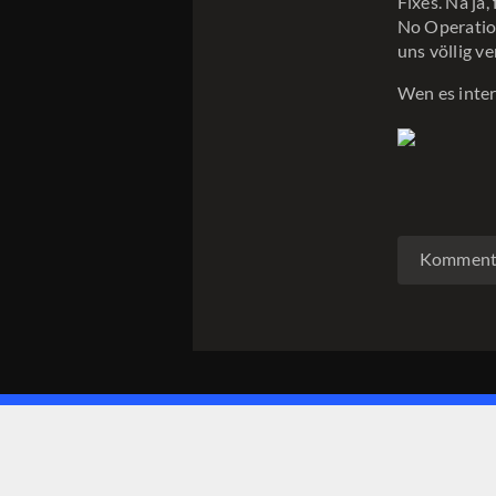
Fixes. Na ja
No Operation
uns völlig v
Wen es inter
Kommenta