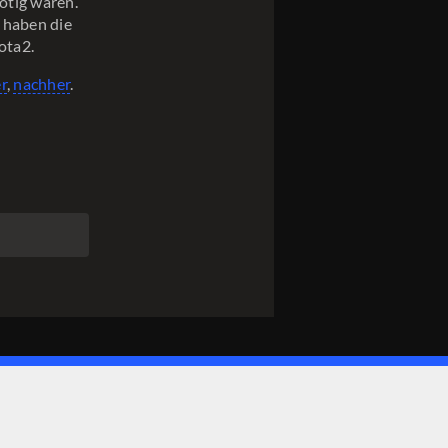
nötig waren.
 haben die
ota2.
r
,
nachher
.