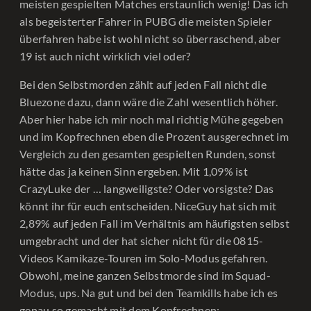
meisten gespielten Matches erstaunlich wenig! Das ich
als begeisterter Fahrer in PUBG die meisten Spieler
überfahren habe ist wohl nicht so überraschend, aber
19 ist auch nicht wirklich viel oder?
Bei den Selbstmorden zählt auf jeden Fall nicht die
Bluezone dazu, dann wäre die Zahl wesentlich höher.
Aber hier habe ich mir noch mal richtig Mühe gegeben
und im Kopfrechnen eben die Prozent ausgerechnet im
Vergleich zu den gesamten gespielten Runden, sonst
hätte das ja keinen Sinn ergeben. Mit 1,09% ist
CrazyLuke der … langweiligste? Oder vorsigste? Das
könnt ihr für euch entscheiden. NiceGuy hat sich mit
2,89% auf jeden Fall im Verhältnis am häufigsten selbst
umgebracht und der hat sicher nicht für die 0815-
Videos Kamikaze-Touren im Solo-Modus gefahren.
Obwohl, meine ganzen Selbstmorde sind im Squad-
Modus, ups. Na gut und bei den Teamkills habe ich es
genau so gemacht mit dem Kopfrechnen: