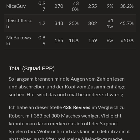
0.9
⭐3
NiceGuy
270
255
9%
38,2%
7
0%
fleischfleisc
⭐1
1.2
348
25%
302
45,7%
h
1%
McBukows
0.8
165
18%
159
6%
⭐50%
ki
9
Total (Squad FPP)
So langsam brennen mir die Augen vom Zahlen lesen
und abschreiben und der Kopf vom Zusammenhänge
suchen. Hier wird das noch mal besonders schwierig.
Ich habe an dieser Stelle
im Vergleich zu
438 Revives
Robert mit 383 bei 300 Matches weniger. Vielleicht
könnte man daran merken das ich oft der Support
Spielern bin. Wobei ich, und das kann ich definitiv nicht
abstreiten, auch öfter mal meine Alleingänge mache