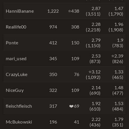
2.87
1.47
HanniBanane
1,222
⭐438
(3,511)
(1,790)
2.28
1.96
Reallife00
974
308
(2,218)
(1,908)
2.79
1.9
Ponte
412
150
(1,150)
(783)
2.53
⭐2.39
mari_used
345
109
(873)
(826)
⭐3.12
1.33
CrazyLuke
350
76
(1,092)
(465)
2.14
1.48
NiceGuy
322
109
(690)
(477)
1.92
1.53
fleischfleisch
317
❤️69
(610)
(484)
2.22
1.79
McBukowski
196
41
(436)
(351)