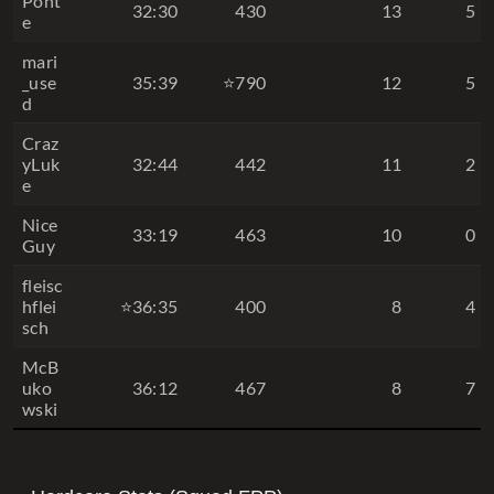
Pont
32:30
430
13
5
e
mari
_use
35:39
⭐790
12
5
d
Craz
yLuk
32:44
442
11
2
e
Nice
33:19
463
10
0
Guy
fleisc
hflei
⭐36:35
400
8
4
sch
McB
uko
36:12
467
8
7
wski