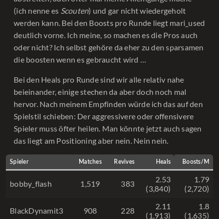
(ich nenne es
Scouten
) und gar nicht wiedergeholt
werden kann. Bei den Boosts pro Runde liegt mari_used
deutlich vorne. Ich meine, so machen es die Pros auch
oder nicht? Ich selbst gehöre da eher zu den sparsamen
die boosten wenn es gebraucht wird …
Bei den Heals pro Runde sind wir alle relativ nahe
beieinander, einige stechen da aber doch noch mal
hervor. Nach meinem Empfinden würde ich das auf den
Spielstil schieben: Der aggressivere oder offensivere
Spieler muss öfter heilen. Man könnte jetzt auch sagen
das liegt am Positioning aber nein. Nein nein.
Spieler
Matches
Revives
Heals
Boosts/M
2.53
1.79
bobby_flash
1,519
383
(3,840)
(2,720)
2.11
1.8
BlackDynamit3
908
228
(1,913)
(1,635)