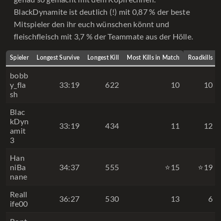
BlackDynamite ist deutlich (!) mit 0,87 % der beste
Mitspieler den ihr euch wünschen könnt und
fleischfleisch mit 3,7 % der Teammate aus der Hölle.
Spieler
Longest Survive
Longest Kill
Most Kills in Match
Roadkills
bobb
y_fla
33:19
622
10
10
sh
Blac
kDyn
33:19
434
11
12
amit
3
Han
niBa
34:37
555
⭐15
⭐19
nane
Reall
36:27
530
13
6
ife00