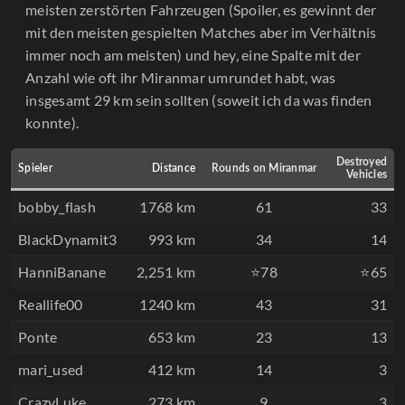
meisten zerstörten Fahrzeugen (Spoiler, es gewinnt der
mit den meisten gespielten Matches aber im Verhältnis
immer noch am meisten) und hey, eine Spalte mit der
Anzahl wie oft ihr Miranmar umrundet habt, was
insgesamt 29 km sein sollten (soweit ich da was finden
konnte).
Destroyed
Spieler
Distance
Rounds on Miranmar
Vehicles
bobby_flash
1768 km
61
33
BlackDynamit3
993 km
34
14
HanniBanane
2,251 km
⭐78
⭐65
Reallife00
1240 km
43
31
Ponte
653 km
23
13
mari_used
412 km
14
3
CrazyLuke
273 km
9
3