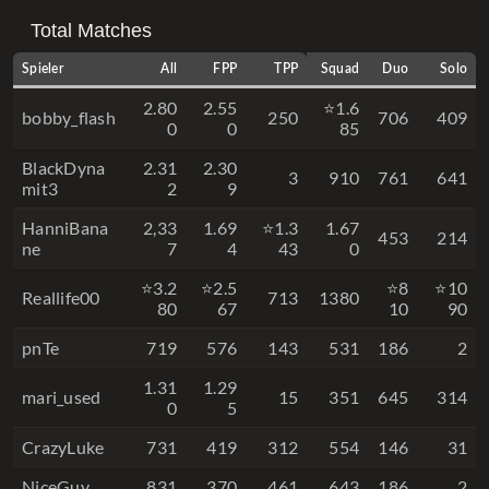
Total Matches
Spieler
All
FPP
TPP
Squad
Duo
Solo
2.80
2.55
⭐1.6
bobby_flash
250
706
409
0
0
85
BlackDyna
2.31
2.30
3
910
761
641
mit3
2
9
HanniBana
2,33
1.69
⭐1.3
1.67
453
214
ne
7
4
43
0
⭐3.2
⭐2.5
⭐8
⭐10
Reallife00
713
1380
80
67
10
90
pnTe
719
576
143
531
186
2
1.31
1.29
mari_used
15
351
645
314
0
5
CrazyLuke
731
419
312
554
146
31
NiceGuy
831
370
461
643
186
2