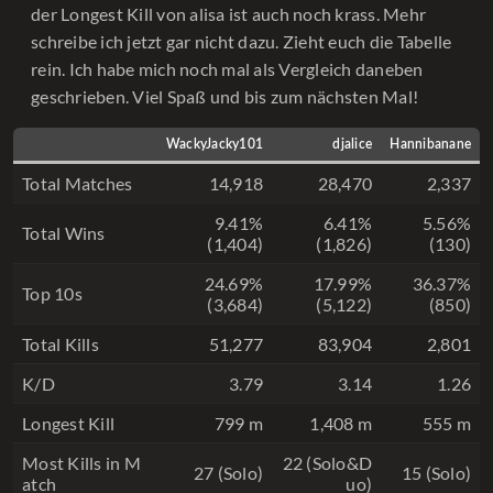
der Longest Kill von alisa ist auch noch krass. Mehr
schreibe ich jetzt gar nicht dazu. Zieht euch die Tabelle
rein. Ich habe mich noch mal als Vergleich daneben
geschrieben. Viel Spaß und bis zum nächsten Mal!
WackyJacky101
djalice
Hannibanane
Total Matches
14,918
28,470
2,337
9.41%
6.41%
5.56%
Total Wins
(1,404)
(1,826)
(130)
24.69%
17.99%
36.37%
Top 10s
(3,684)
(5,122)
(850)
Total Kills
51,277
83,904
2,801
K/D
3.79
3.14
1.26
Longest Kill
799 m
1,408 m
555 m
Most Kills in M
22 (Solo&D
27 (Solo)
15 (Solo)
atch
uo)