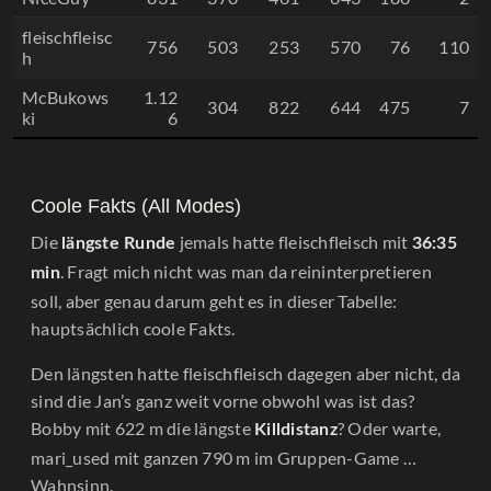
fleischfleisc
756
503
253
570
76
110
h
McBukows
1.12
304
822
644
475
7
ki
6
Coole Fakts (All Modes)
Die
jemals hatte fleischfleisch mit
längste Runde
36:35
. Fragt mich nicht was man da reininterpretieren
min
soll, aber genau darum geht es in dieser Tabelle:
hauptsächlich coole Fakts.
Den längsten hatte fleischfleisch dagegen aber nicht, da
sind die Jan’s ganz weit vorne obwohl was ist das?
Bobby mit 622 m die längste
? Oder warte,
Killdistanz
mari_used mit ganzen 790 m im Gruppen-Game …
Wahnsinn.