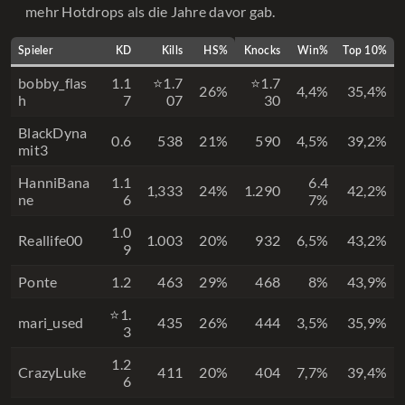
mehr Hotdrops als die Jahre davor gab.
Spieler
KD
Kills
HS%
Knocks
Win%
Top 10%
bobby_flas
1.1
⭐1.7
⭐1.7
26%
4,4%
35,4%
h
7
07
30
BlackDyna
0.6
538
21%
590
4,5%
39,2%
mit3
HanniBana
1.1
6.4
1,333
24%
1.290
42,2%
ne
6
7%
1.0
Reallife00
1.003
20%
932
6,5%
43,2%
9
Ponte
1.2
463
29%
468
8%
43,9%
⭐1.
mari_used
435
26%
444
3,5%
35,9%
3
1.2
CrazyLuke
411
20%
404
7,7%
39,4%
6