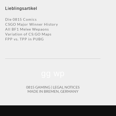
Lieblingsartikel
Die 0815 Comics
CSGO Major Winner History
All BF1 Melee Wepaons
Variation of CS:GO Maps
FPP vs. TPP in PUBG
gg wp
0815 GAMING |
LEGAL NOTICES
MADE IN BREMEN, GERMANY