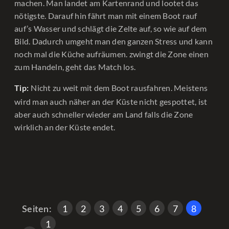
machen. Man landet am Kartenrand und lootet das
nötigste. Darauf hin fährt man mit einem Boot rauf
auf’s Wasser und schlägt die Zelte auf, so wie auf dem
Bild. Dadurch umgeht man den ganzen Stress und kann
noch mal die Küche aufräumen. zwingt die Zone einen
zum Handeln, geht das Match los.
Nicht zu weit mit dem Boot rausfahren. Meistens
Tip:
wird man auch näher an der Küste nicht gespottet, ist
aber auch schneller wieder am Land falls die Zone
wirklich an der Küste endet.
,
,
,
,
,
,
,
,
S
S
S
S
S
S
S
Seite
1
2
3
4
5
6
7
8
Seiten:
e
e
e
e
e
e
e
,
S
1