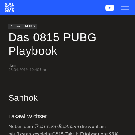
News
Team
CS2
PUBG
eSport
Artikel
PUBG
Leetify
csstats.gg
PUBG OP.GG
PUBG Report
Das 0815 PUBG
Playbook
Hanni
28.04.2019, 10:40 Uhr
Sanhok
Lakawi-Wichser
Neben dem
Treatment-Beatment
die wohl am
häufigsten gespielte 0815-Taktik. Erfolgsquote 99%.