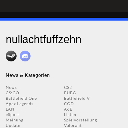
nullachtfuffzehn
News & Kategorien
News
CS2
CS:GO
PUBG
Battlefield One
Battlefield V
Apex Legends
COD
LAN
AoE
eSport
Listen
Meinung
Spielvorstellung
Update
Valorant