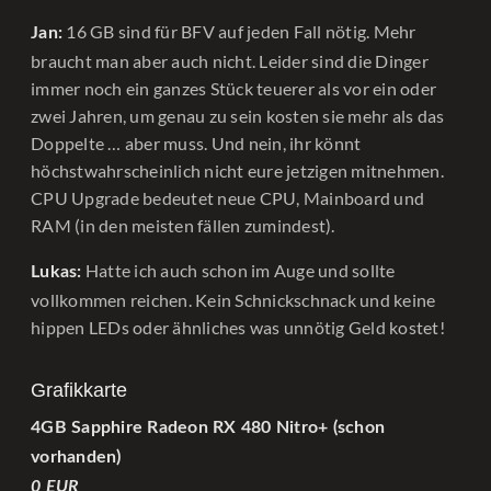
16 GB sind für BFV auf jeden Fall nötig. Mehr
Jan:
braucht man aber auch nicht. Leider sind die Dinger
immer noch ein ganzes Stück teuerer als vor ein oder
zwei Jahren, um genau zu sein kosten sie mehr als das
Doppelte … aber muss. Und nein, ihr könnt
höchstwahrscheinlich nicht eure jetzigen mitnehmen.
CPU Upgrade bedeutet neue CPU, Mainboard und
RAM (in den meisten fällen zumindest).
Hatte ich auch schon im Auge und sollte
Lukas:
vollkommen reichen. Kein Schnickschnack und keine
hippen LEDs oder ähnliches was unnötig Geld kostet!
Grafikkarte
4GB Sapphire Radeon RX 480 Nitro+ (schon
vorhanden)
0 EUR