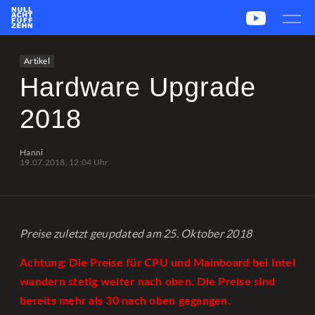
News
Team
CS2
PUBG
eSport
Artikel
Leetify
csstats.gg
PUBG OP.GG
PUBG Report
Hardware Upgrade
2018
Hanni
19.07.2018, 12:04 Uhr
Preise zuletzt geupdated am 25. Oktober 2018
Achtung: Die Preise für CPU und Mainboard bei Intel
wandern stetig weiter nach oben. Die Preise sind
bereits mehr als 30 nach oben gegangen.