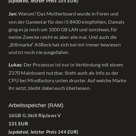
(updated, letzter Preis 105 EUR)
Warum? Das Motherboard wurde in Foren und
Jan:
von der Gamestar für den i5 8400 eimpfohlen. Damals
ging es ja noch um 1000 GB LAN und sonstwas, für
meine Zwecke reicht es aber alle mal. Und auch die
„Billimarke“ ASRock hat sich bei mir immer bewiesen
und ist noch nie ausgefallen.
Der Prozessor ist nur in Verbindung mit einem
Lukas:
Z370 Mainboard nutzbar. Steht auch als Info zu der
CPU bei Mindfactory unten drunter. Auf welche Marke
ihr setzt, bleibt dabei euch überlassen.
Arbeitsspeicher (RAM)
16GB G.Skill RipJaws V
131 EUR
(updated, letzter Preis 144 EUR)