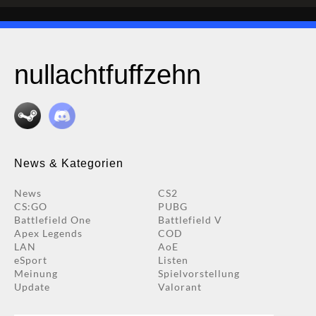
nullachtfuffzehn
News & Kategorien
News
CS2
CS:GO
PUBG
Battlefield One
Battlefield V
Apex Legends
COD
LAN
AoE
eSport
Listen
Meinung
Spielvorstellung
Update
Valorant