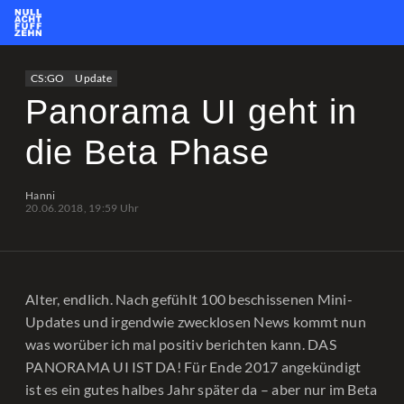
News
Team
CS2
PUBG
eSport
CS:GO
Update
Leetify
csstats.gg
PUBG OP.GG
PUBG Report
Panorama UI geht in
die Beta Phase
Hanni
20.06.2018, 19:59 Uhr
Alter, endlich. Nach gefühlt 100 beschissenen Mini-
Updates und irgendwie zwecklosen News kommt nun
was worüber ich mal positiv berichten kann. DAS
PANORAMA UI IST DA! Für Ende 2017 angekündigt
ist es ein gutes halbes Jahr später da – aber nur im Beta