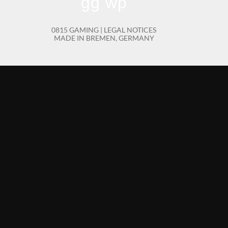
gg wp
0815 GAMING |
LEGAL NOTICES
MADE IN BREMEN, GERMANY