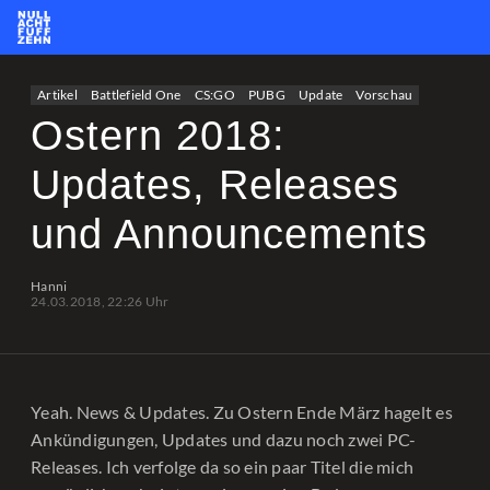
News
Team
CS2
PUBG
eSport
Artikel
Battlefield One
CS:GO
PUBG
Update
Vorschau
Leetify
csstats.gg
PUBG OP.GG
PUBG Report
Ostern 2018:
Updates, Releases
und Announcements
Hanni
24.03.2018, 22:26 Uhr
Yeah. News & Updates. Zu Ostern Ende März hagelt es
Ankündigungen, Updates und dazu noch zwei PC-
Releases. Ich verfolge da so ein paar Titel die mich