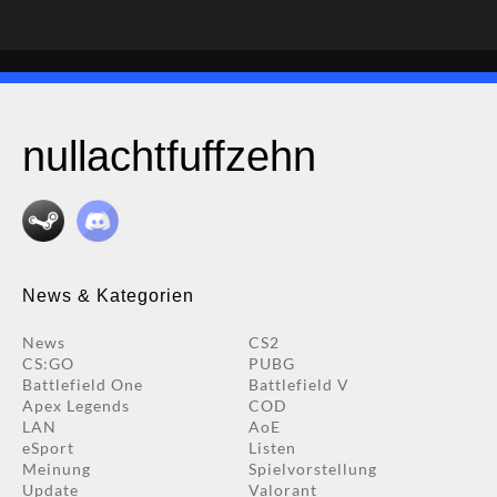
nullachtfuffzehn
News & Kategorien
News
CS2
CS:GO
PUBG
Battlefield One
Battlefield V
Apex Legends
COD
LAN
AoE
eSport
Listen
Meinung
Spielvorstellung
Update
Valorant