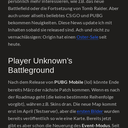
persönlich mehr interessieren, wie z.B. das neue
Battlefield oder die Fortsetzung von Tomb Raider. Aber
auch unser allseits beliebtes CS:GO und PUBG
bekommen Neuigkeiten. Diese News update ich mit
Inhalten sobald sie released sind. Ach und nicht zu
vernachlässigen: Origin hat einen
Oster-Sale
seit
heute.
Player Unknown’s
Battleground
Nach dem Release von
(lol) könnte Ende
PUBG Mobile
bereits März der nächste Patch kommen. Wenn es nach
der Roadmap geht (die keine bestimmte Reihenfolge
vorgibt), währen z.B. Skins dran. Die neue Map kommt
erst im April (Testserver), aber die
ersten Bilder
wurden
bereits veröffentlich so wie eine Karte. Bereits jetzt
gibt es aber schon die Neuerung des
. Seit
Event-Modus