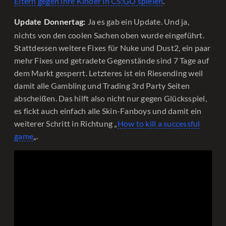
Eltern gegen ihre Kinder in CS:GO spielen
.
Ja es gab ein Update. Und ja,
Update Donnertag:
nichts von den coolen Sachen oben wurde eingeführt.
Stattdessen weitere Fixes für Nuke und Dust2, ein paar
mehr Fixes und getradete Gegenstände sind 7 Tage auf
dem Markt gesperrt. Letzteres ist ein Riesending weil
damit alle Gambling und Trading 3rd Party Seiten
abscheißen. Das hilft also nicht nur gegen Glücksspiel,
es fickt auch einfach alle Skin-Fanboys und damit ein
weiterer Schritt in Richtung „
How to kill a successful
game
„.