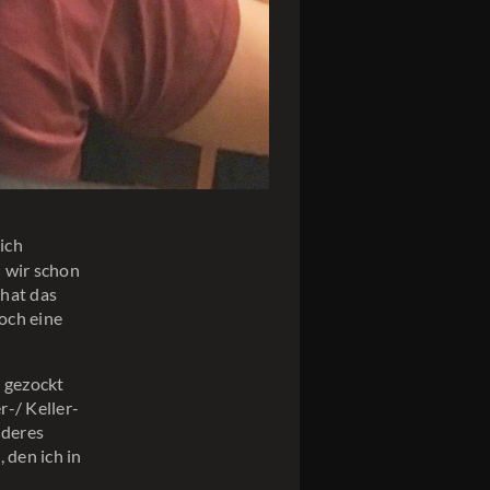
ich
n wir schon
 hat das
och eine
 gezockt
r-/ Keller-
nderes
 den ich in