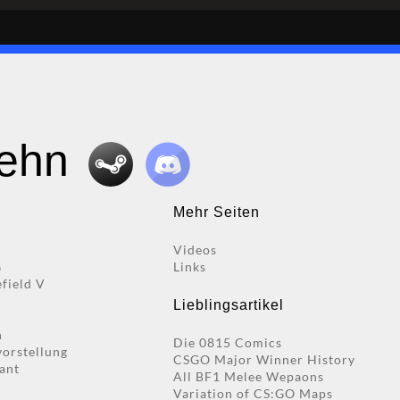
zehn
Mehr Seiten
Videos
G
Links
efield V
Lieblingsartikel
n
Die 0815 Comics
vorstellung
CSGO Major Winner History
ant
All BF1 Melee Wepaons
Variation of CS:GO Maps