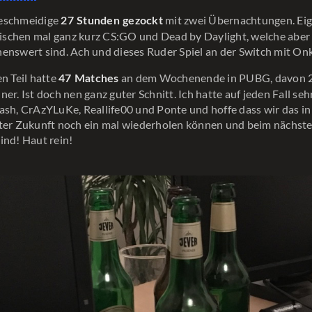
eschmeidige
mit zwei Übernachtungen. Eig
27 Stunden gezockt
schen mal ganz kurz CS:GO und Dead by Daylight, welche aber 
enswert sind. Ach und dieses Ruder Spiel an der Switch mit On
en Teil hatte
an dem Wochenende in PUBG, davon 2
47 Matches
er. Ist doch nen ganz guter Schnitt. Ich hatte auf jeden Fall seh
ash, CrAzYLuKe, Reallife00 und Ponte und hoffe dass wir das in
nter Zukunft noch ein mal wiederholen können und beim nächst
ind! Haut rein!