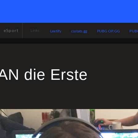
eSport
Links:
Leetify
csstats.gg
PUBG OP.GG
PUBG
AN die Erste