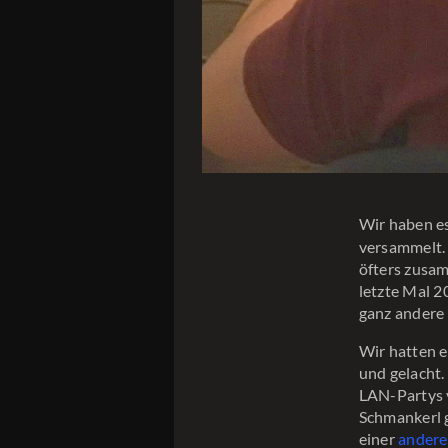
Wir haben es
versammelt.
öfters zusam
letzte Mal 2
ganz andere 
Wir hatten 
und gelacht.
LAN-Partys v
Schmankerl g
einer
ander