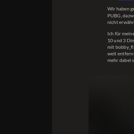
Wir haben g
PUBG, dazwi
nicht erwähn
Ich für mein
10 und 3 Dinn
mit bobby_fl
weit entfer
mehr dabei s