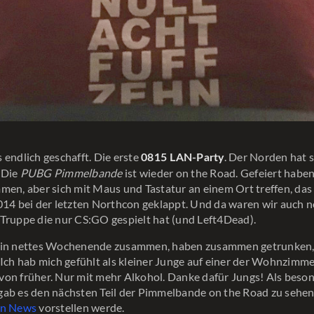
 endlich geschafft. Die erste
. Der Norden hat s
0815 LAN-Party
 Die
PUBG Pimmelbande
ist wieder on the Road. Gefeiert habe
men, aber sich mit Maus und Tastatur an einem Ort treffen, das
014 bei der letzten Northcon geklappt. Und da waren wir auch n
Truppe die nur CS:GO gespielt hat (und Left4Dead).
ein nettes Wochenende zusammen, haben zusammen getrunken,
 Ich hab mich gefühlt als kleiner Junge auf einer der Wohnzimme
on früher. Nur mit mehr Alkohol. Danke dafür Jungs! Als beso
ab es den nächsten Teil der Pimmelbande on the Road zu sehen,
en News
vorstellen werde.