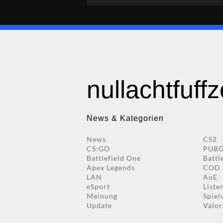
nullachtfuff
News & Kategorien
News
CS2
CS:GO
PUB
Battlefield One
Battl
Apex Legends
COD
LAN
AoE
eSport
Liste
Meinung
Spiel
Update
Valor