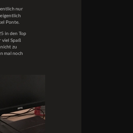
entlich nur
eigentlich
kel Ponte.
5 in den Top
r viel Spaß
 nicht zu
en mal noch