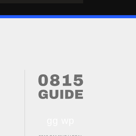
gg wp