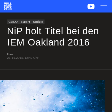
News
Team
CS2
PUBG
eSport
CS:GO
eSport
Update
Leetify
csstats.gg
PUBG OP.GG
PUBG Report
NiP holt Titel bei den
IEM Oakland 2016
Hanni
21.11.2016, 12:47 Uhr