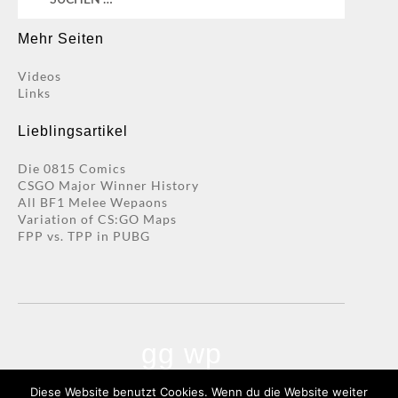
nach:
Mehr Seiten
Videos
Links
Lieblingsartikel
Die 0815 Comics
CSGO Major Winner History
All BF1 Melee Wepaons
Variation of CS:GO Maps
FPP vs. TPP in PUBG
gg wp
Diese Website benutzt Cookies. Wenn du die Website weiter