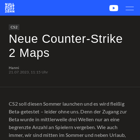
News
Team
CS2
PUBG
eSport
CS2
Leetify
csstats.gg
PUBG OP.GG
PUBG Report
Neue Counter-Strike
2 Maps
Hanni
21.07.2023, 11:15 Uhr
CS2 soll diesen Sommer launchen und es wird fleißig
Beta-getestet – leider ohne uns. Denn der Zugang zur
Beta wurde in mittlerweile drei Wellen nur an eine
begrenzte Anzahl an Spielern vergeben. Wie auch
immer, wir sind mitten im Sommer und neben Urlaub,