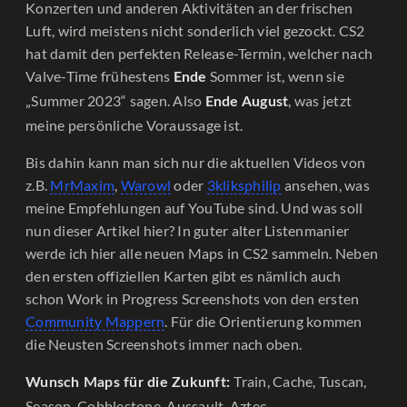
Konzerten und anderen Aktivitäten an der frischen
Luft, wird meistens nicht sonderlich viel gezockt. CS2
hat damit den perfekten Release-Termin, welcher nach
Valve-Time frühestens
Sommer ist, wenn sie
Ende
„Summer 2023“ sagen. Also
, was jetzt
Ende August
meine persönliche Voraussage ist.
Bis dahin kann man sich nur die aktuellen Videos von
z.B.
MrMaxim
,
Warowl
oder
3kliksphilip
ansehen, was
meine Empfehlungen auf YouTube sind. Und was soll
nun dieser Artikel hier? In guter alter Listenmanier
werde ich hier alle neuen Maps in CS2 sammeln. Neben
den ersten offiziellen Karten gibt es nämlich auch
schon Work in Progress Screenshots von den ersten
Community Mappern
. Für die Orientierung kommen
die Neusten Screenshots immer nach oben.
Train, Cache, Tuscan,
Wunsch Maps für die Zukunft:
Season, Cobblestone, Aussault, Aztec