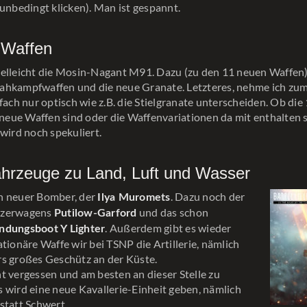
unbedingt klicken). Man ist gespannt.
 Waffen
ielleicht die Mosin-Nagant M91. Dazu (zu den 11 neuen Waffe
ahkampfwaffen und die neue Granate. Letzteres, nehme ich zum
nfach nur optisch wie z.B. die Stielgranate unterscheiden. Ob di
e neue Waffen sind oder die Waffenvariationen da mit enthalten 
 wird noch spekuliert.
hrzeuge zu Land, Luft und Wasser
n neuer Bomber, der
. Dazu noch der
Ilya Muromets
nzerwagens
und das schon
Putilow-Garford
. Außerdem gibt es wieder
ndungsboot Y Lighter
ationäre Waffe wir bei TSNP die Artillerie, nämlich
s großes Geschütz an der Küste.
t vergessen und am besten an dieser Stelle zu
 wird eine neue Kavallerie-Einheit geben, nämlich
statt Schwert.