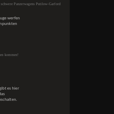
 schwere Panzerwagens Putilow-Garford
zeuge werfen
enpunkten
zen kommen!
ibt es hier
das
uschalten.