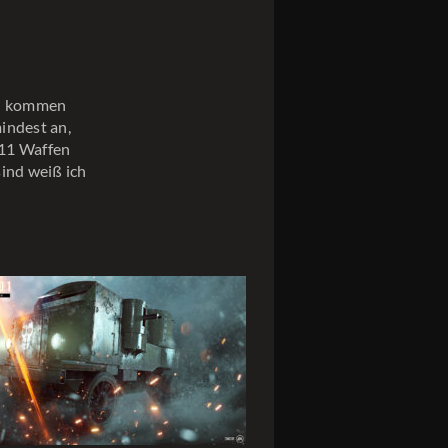
n) kommen
indest an,
e 11 Waffen
sind weiß ich