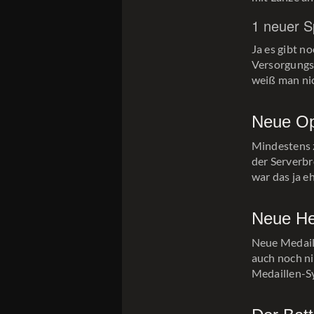
1 neuer S
Ja es gibt n
Versorgungs
weiß man ni
Neue Op
Mindestens 
der Serverbr
war das ja eh
Neue He
Neue Medaill
auch noch ni
Medaillen-Sy