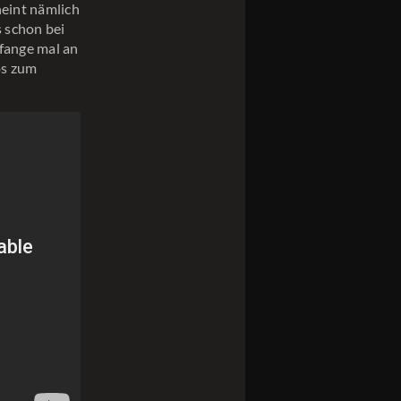
heint nämlich
s schon bei
 fange mal an
os zum