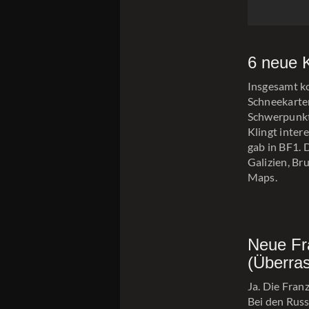
6 neue 
Insgesamt k
Schneekarten
Schwerpunkt 
Klingt inter
gab in BF1. 
Galizien, B
Maps.
Neue Fr
(Überra
Ja. Die Fran
Bei den Russ