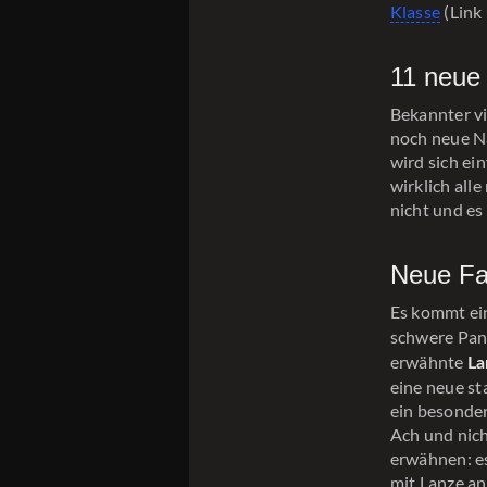
Klasse
(Link 
11 neue
Bekannter v
noch neue N
wird sich ei
wirklich all
nicht und es
Neue Fa
Es kommt ei
schwere Pa
erwähnte
La
eine neue st
ein besonder
Ach und nich
erwähnen: es
mit Lanze an