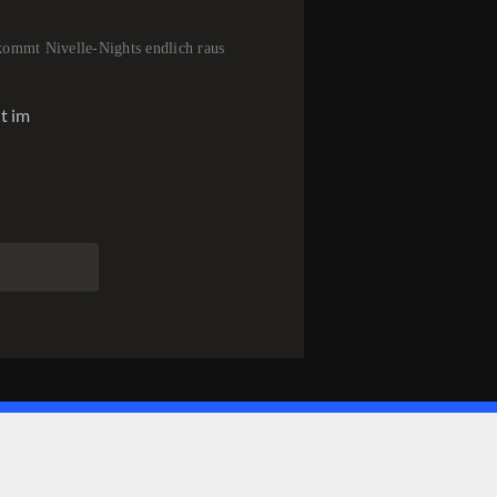
kommt Nivelle-Nights endlich raus
nt im