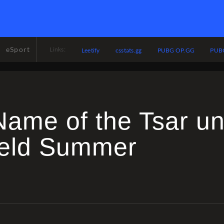
eSport
Links:
Leetify
csstats.gg
PUBG OP.GG
PUBG
Name of the Tsar u
field Summer