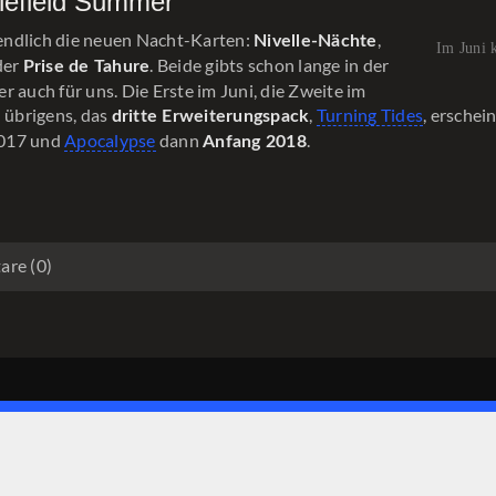
tlefield Summer
ndlich die neuen Nacht-Karten:
,
Nivelle-Nächte
Im Juni 
der
. Beide gibts schon lange in der
Prise de Tahure
r auch für uns. Die Erste im Juni, die Zweite im
d übrigens, das
,
Turning Tides
, erschei
dritte Erweiterungspack
017 und
Apocalypse
dann
.
Anfang 2018
re (0)