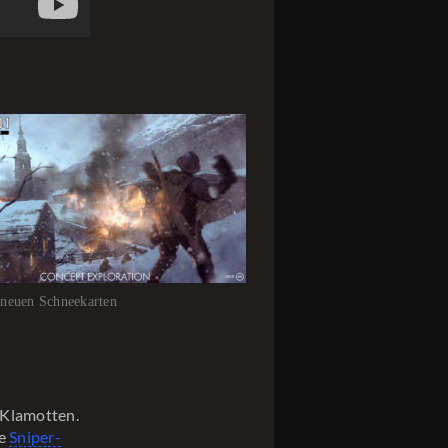
 neuen Schneekarten
 Klamotten.
he
Sniper-