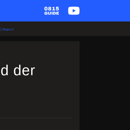
 Report
nd der