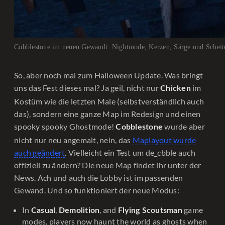
Cobblestone im neuen Gewandt: Nightmode, Kerzen, Särge und Scheit
So, aber noch mal zum Halloween Update. Was bringt
uns das Fest dieses mal? Ja geil, nicht nur
im
Chicken
Kostüm wie die letzten Male (selbstverständlich auch
das), sondern eine ganze Map im Redesign und einen
spooky spooky Ghostmode!
wurde aber
Cobblestone
nicht nur neu angemalt, nein, das
Maplayout wurde
auch geändert
. Vielleicht ein Test um de_cbble auch
offiziell zu ändern? Die neue Map findet ihr unter der
News. Ach und auch die Lobby ist im passenden
Gewand. Und so funktioniert der neue Modus:
In
,
, and
game
Casual
Demolition
Flying Scoutsman
modes, players now haunt the world as ghosts when