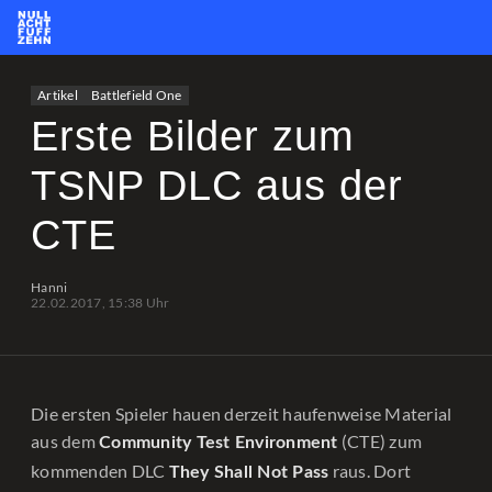
News
Team
CS2
PUBG
eSport
Artikel
Battlefield One
Leetify
csstats.gg
PUBG OP.GG
PUBG Report
Erste Bilder zum
TSNP DLC aus der
CTE
Hanni
22.02.2017, 15:38 Uhr
Die ersten Spieler hauen derzeit haufenweise Material
aus dem
(CTE) zum
Community Test Environment
kommenden DLC
raus. Dort
They Shall Not Pass