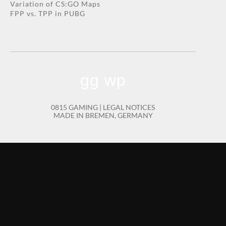
Variation of CS:GO Maps
FPP vs. TPP in PUBG
gg wp
0815 GAMING |
LEGAL NOTICES
MADE IN BREMEN, GERMANY