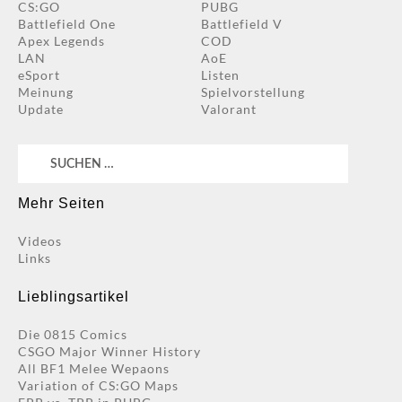
CS:GO
PUBG
Battlefield One
Battlefield V
Apex Legends
COD
LAN
AoE
eSport
Listen
Meinung
Spielvorstellung
Update
Valorant
Suchen
nach:
Mehr Seiten
Videos
Links
Lieblingsartikel
Die 0815 Comics
CSGO Major Winner History
All BF1 Melee Wepaons
Variation of CS:GO Maps