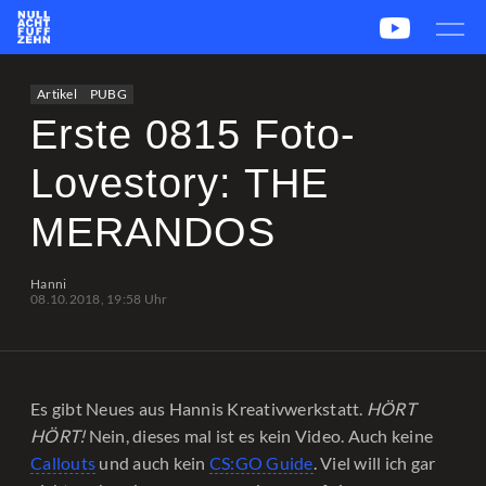
News
Team
CS2
PUBG
eSport
Artikel
PUBG
Leetify
csstats.gg
PUBG OP.GG
PUBG Report
Erste 0815 Foto-
Lovestory: THE
MERANDOS
Hanni
08.10.2018, 19:58 Uhr
Es gibt Neues aus Hannis Kreativwerkstatt.
HÖRT
HÖRT!
Nein, dieses mal ist es kein Video. Auch keine
Callouts
und auch kein
CS:GO Guide
. Viel will ich gar