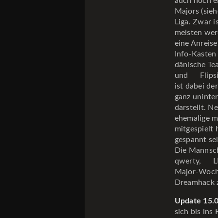
auch noch e
Majors (sieh
Liga. Zwar i
meisten wer
eine Anreise
Info-Kasten
dänische T
und
Flips
ist dabei de
ganz uninte
darstellt. N
ehemalige mo
mitgespielt 
gespannt sei
Die Mannsch
qwerty,
L
Major-Woche
Dreamhack 
Update 15.
sich bis ins