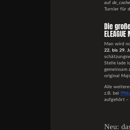
auf
de_cach
Turnier für 
Die große
ELEAGUE 
Man wird no
22. bis 29. 
schätzungsw
Stelle lade 
gemeinsam z
original
Majo
Alle weitere
z.B. bei
99d
aufgehört –
Neu: da