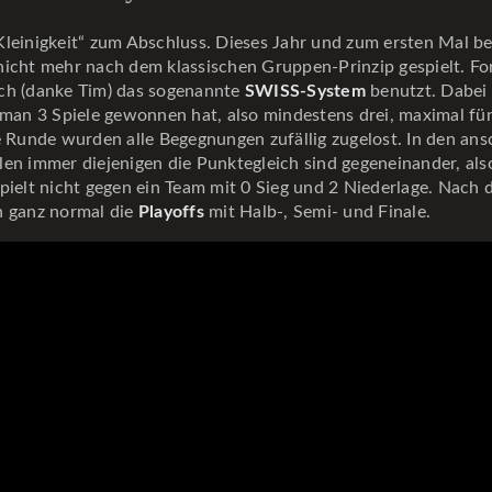
Kleinigkeit“ zum Abschluss. Dieses Jahr und zum ersten Mal b
nicht mehr nach dem klassischen Gruppen-Prinzip gespielt. Fo
ch (danke Tim) das sogenannte
SWISS-System
benutzt. Dabei 
s man 3 Spiele gewonnen hat, also mindestens drei, maximal fü
e Runde wurden alle Begegnungen zufällig zugelost. In den an
en immer diejenigen die Punktegleich sind gegeneinander, also
pielt nicht gegen ein Team mit 0 Sieg und 2 Niederlage. Nach
n ganz normal die
Playoffs
mit Halb-, Semi- und Finale.