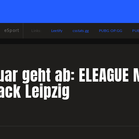
eSport
Leetify
csstats.gg
PUBG OP.GG
PUB
Links:
uar geht ab: ELEAGUE 
ck Leipzig