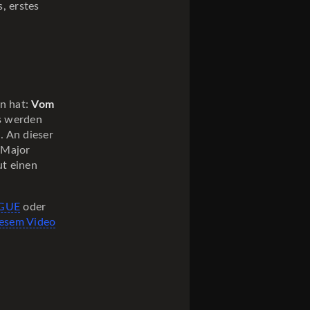
s, erstes
n hat:
Vom
fs werden
. An dieser
s Major
ut einen
GUE
oder
iesem Video