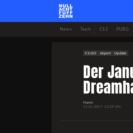
News
Team
CS2
PUBG
CS:GO
eSport
Update
Der Jan
Dreamha
Hanni
11.01.2017, 12:29 Uhr