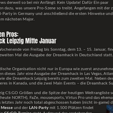
ws derweil so bei mir Anfängt: Kein Update! Dafür Ein paar
n dazu, was unsere Pro-Szene so treibt. Angefangen mit der z
-Party in Germany und anschließend die ersten Hinweise und
um nächsten Major.
en Pros:
k Leipzig Mitte Januar
ochenende von Freitag bis Sonntag, dem 13. – 15. Januar, fin
 zweiten Mal die Ausgabe der Dreamhack in Deutschland statt
dische Organisation nicht nur in Europa wie zuerst anzunehmen
en dieses Jahr eine Ausgabe der Dreamhack in Las Vegas, Atlan
e wie die Dreamhack Leipzig bereits zum zweiten Mal. Neben d
iteres in Kanada, und die zwei Main Events – die Dreamhack
pzig CS:GO Größen und die Spitze der heutigen Weltrangliste 
s (heute NORTH), FaZe, mousesports, Virtus Pro und das ehema
s letztes Jahr noch total abgeschossen haben (nicht in-game) d
r
Messe
und der
LAN-Party
mit 1.500 Plätzen findet