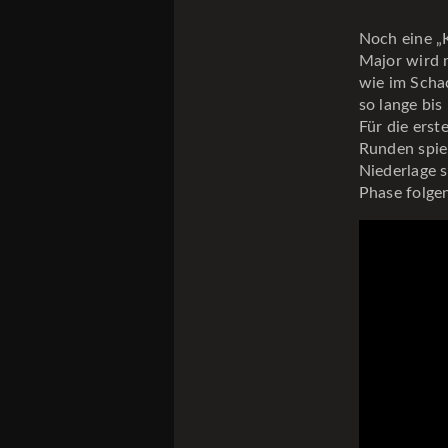
Noch eine „
Major wird 
wie im Scha
so lange bi
Für die erst
Runden spiel
Niederlage s
Phase folge