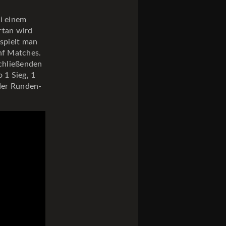
ei einem
rtan wird
spielt man
nf Matches.
schließenden
 1 Sieg, 1
 der Runden-