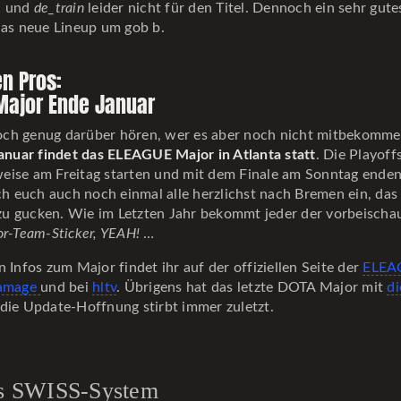
e
und
de_train
leider nicht für den Titel. Dennoch ein sehr gute
das neue Lineup um gob b.
n Pros:
Major Ende Januar
ch genug darüber hören, wer es aber noch nicht mitbekomme
Januar findet das ELEAGUE Major in Atlanta statt
. Die Playof
eise am Freitag starten und mit dem Finale am Sonntag enden
ich euch auch noch einmal alle herzlichst nach Bremen ein, da
u gucken. Wie im Letzten Jahr bekommt jeder der vorbeischa
r-Team-Sticker, YEAH!
…
n Infos zum Major findet ihr auf der offiziellen Seite der
ELEA
amage
und bei
hltv
. Übrigens hat das letzte DOTA Major mit
d
 die Update-Hoffnung stirbt immer zuletzt.
s SWISS-System