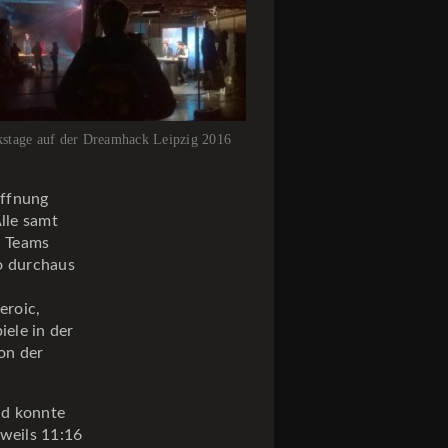
stage auf der Dreamhack Leipzig 2016
offnung
lle samt
n Teams
so durchaus
eroic,
iele in der
on der
und konnte
eweils 11:16