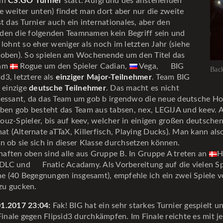
in
CS:GO Turnier
statt. Aufgrund des anstehenden
e weiter unten) findet man dort aber nur die zweite
st das Turnier auch ein internationales, aber den
den die folgenden Teamnamen kein Begriff sein und
 lohnt so eher weniger als noch im letzten Jahr (siehe
 oben). So spielen am Wochenende um den Titel das
eam
Rogue um den Spieler Cadian,
Vega,
BIG
Back
id3, letztere als
einziger Major-Teilnehmer
. Team BIG
r einzige
deutsche Teilnehmer
. Das macht es nicht
ressant, da das Team um gob b irgendwo die neue deutsche H
eben gob besteht das Team aus tabsen, nex, LEGIJA und keev. A
uz-Spieler, bis auf keev, welcher in einigen großen deutsche
hat (Alternate aTTaX, Killerfisch, Playing Ducks). Man kann al
n ob sie sich in dieser Klasse durchsetzen können.
aften oben sind alle aus Gruppe B. In Gruppe A treten an
H
DLC und
Fnatic Acadamy. Als Vorbereitung auf die vielen Sp
 (40 Begegnungen insgesamt), empfehle ich ein zwei Spiele v
zu gucken.
01.2017 23:04:
Fak! BIG hat ein sehr starkes Turnier gespielt 
 Finale gegen Flipsid3 durchkämpfen. Im Finale reichte es mit j