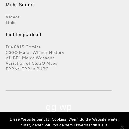
Mehr Seiten
Videos
Links
Lieblingsartikel
Die 0815 Comics
CSGO Major Winner History
All BF1 Melee Wepaons
Variation of CS:GO Maps
FPP vs. TPP in PUBG
gg wp
Diese Website benutzt Cookies. Wenn du die Website weiter
0815 GAMING |
LEGAL NOTICES
nutzt, gehen wir von deinem Einverständnis aus.
MADE IN BREMEN, GERMANY