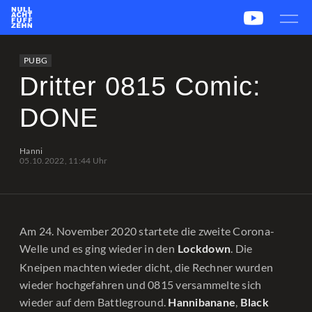
News
Team
CS2
PUBG
eSport
PUBG
Leetify
csstats.gg
PUBG OP.GG
PUBG Report
Dritter 0815 Comic:
DONE
Hanni
05.10.2022, 11:44 Uhr
Am 24. November 2020 startete die zweite Corona-
Welle und es ging wieder in den
. Die
Lockdown
Kneipen machten wieder dicht, die Rechner wurden
wieder hochgefahren und 0815 versammelte sich
wieder auf dem Battleground.
,
Hannibanane
Black