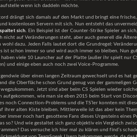
laufstelle wenn ich daddeln möchte.
cord drängt sich damals auf den Markt und bringt eine frisch
und kostenlosen Servern mit sich. Nun entsteht das unvermeid
paltet sich
. Ein Beispiel ist der Counter-Strike Spieler an sic
h nicht auf Veränderungen steht, aber auch generell die Ältere
 wohl dazu. Jeden Falls lautet dort die Grundregel: Veränderu
as ist schon immer so und wird auch immer so bleiben. Nun gut
 haben viele 10 Launcher auf der Platte (außer ihr spielt nur C
ben) und einige eben auch noch zwei Voice-Programme.
rgendwie über einen langen Zeitraum gewechselt und es hat ge
fand die Oberfläche schon Grund genug von der gammeligen G
wegzukommen. Jetzt sind aber beim CS Spielen wieder solch
n aufgekommen, wie man sie eben 2015 beim Start von Discor
es noch Connection-Problems und die TS’ler konnten mit die
 ihrer alten Kiste bleiben. Mittlerweile ist das aber kein The
 aber immer noch hart gesottene Fans dieses Urgesteins eines 
s so? Und wie gestaltet sich ganz objektiv ein Vergleich zwi
rammen? Das versuche ich hier mal zu klären und find’s schade
Rückmeldung von TeamSpeak Usern bekommen werde, da das 