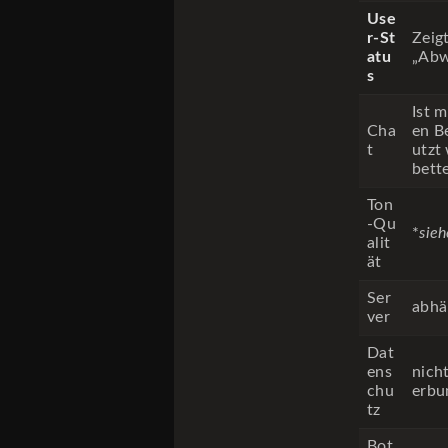
Use
r-St
Zeig
atu
„Abw
s
Ist 
Cha
en B
t
utzt 
bett
Ton
-Qu
*
sieh
alit
ät
Ser
abhä
ver
Dat
ens
nicht
chu
erbu
tz
Bot