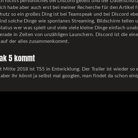
ch nichts persönliches bei Discord geteilt und der Datenschutz 
. Ich habe aber auch erst bei meiner Recherche für den Artikel fe
utz so ein großes Ding ist bei Teamspeak und bei Discord ebe
ind solche Dinge wie spontanes Streaming, Bildschirm teilen 
Status wer was spielt und viele viele kleine Dinge einfach una
rade in Zeiten von unzähligen Launchern. Discord ist die ein
e auf der alles zusammenkommt.
ak 5 kommt
t Mitte 2018 ist TS5 in Entwicklung. Der Trailer ist wieder so 
aber ihr könnt ja selbst mal googlen, man findet da schon eini