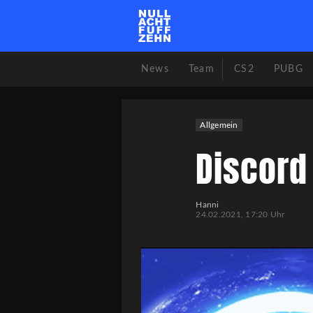
News
Team
CS2
PUBG
Allgemein
Discord
Hanni
24.02.2021, 17:20 Uhr