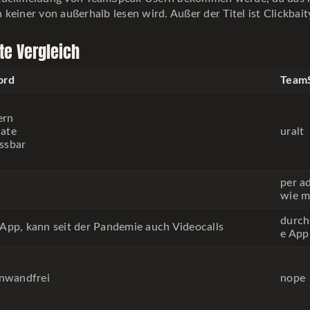
keiner von außerhalb lesen wird. Außer der Titel ist Clickbai
te Vergleich
ord
Team
ern
ate
uralt
ssbar
per a
wie m
durch
 App, kann seit der Pandemie auch Videocalls
e App
inwandfrei
nope