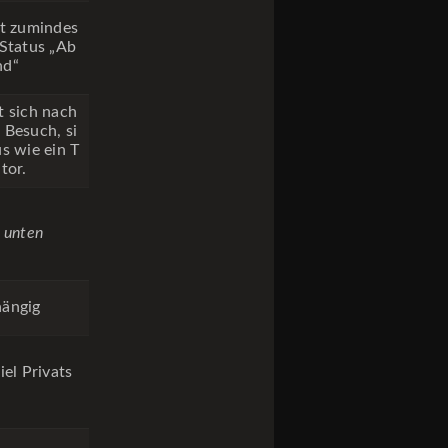
bt zumindes
 Status „Ab
nd“
t sich nach
 Besuch, si
us wie ein T
tor.
e unten
ängig
iel Privats