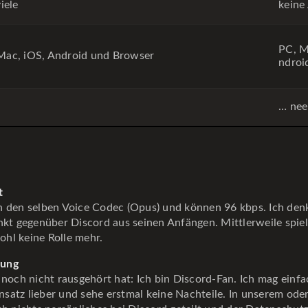
viele
keine
PC, M
Mac, iOS, Android und Browser
ndroi
… nee
t
n den selben Voice Codec (Opus) und können 96 kbps. Ich denk
nkt gegenüber Discord aus seinen Anfängen. Mittlerweile spiel
hl keine Rolle mehr.
nung
 noch nicht rausgehört hat: Ich bin Discord-Fan. Ich mag einf
satz lieber und sehe erstmal keine Nachteile. In unserem od