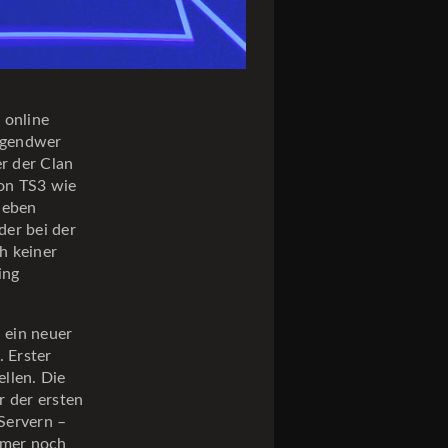
 online
irgendwer
r der Clan
ion TS3 wie
Neben
er bei der
ch keiner
ing
 ein neuer
. Erster
llen. Die
r der ersten
Servern –
immer noch