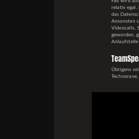
Fall wird au
relativ egal
das Datensch
Ansonsten s
Videocalls, 
geworden, ge
Anlaufstell
TeamSpe
Übrigens sei
Technorave, 