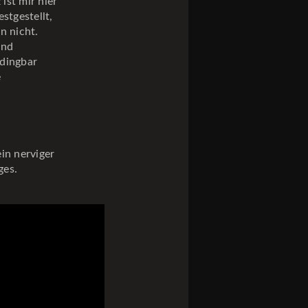
ist mir hier
stgestellt,
n nicht.
und
bdingbar
e
ein nerviger
ges.