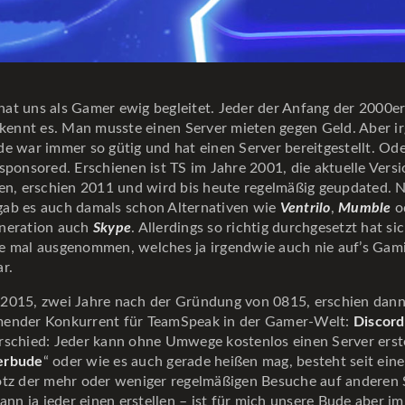
hat uns als Gamer ewig begleitet. Jeder der Anfang der 2000er
t kennt es. Man musste einen Server mieten gegen Geld. Aber 
e war immer so gütig und hat einen Server bereitgestellt. Ode
sponsored. Erschienen ist TS im Jahre 2001, die aktuelle Vers
nen, erschien 2011 und wird bis heute regelmäßig geupdated. 
ab es auch damals schon Alternativen wie
Ventrilo
,
Mumble
od
neration auch
Skype
. Allerdings so richtig durchgesetzt hat si
e mal ausgenommen, welches ja irgendwie auch nie auf’s Gam
r.
2015, zwei Jahre nach der Gründung von 0815, erschien dann
ender Konkurrent für TeamSpeak in der Gamer-Welt:
Discord
rschied: Jeder kann ohne Umwege kostenlos einen Server erste
erbude
“ oder wie es auch gerade heißen mag, besteht seit eine
otz der mehr oder weniger regelmäßigen Besuche auf anderen 
kann ja jeder einen erstellen – ist für mich unsere Bude aber 