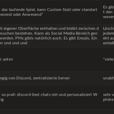
Es gi
t das laufende Spiel, kann Custom Stati oder standart
t den
esend oder Anwesend“
wese
mit eigener Oberfläche enthalten und bleibt zwischen d
Lösch
esuchen bestehen. Kann als Social Media Bereich gen
jedem
werden. PMs gibts natürlich auch. Es gibt Emojis, Ein
eht a
en und und und
extedi
e unten
*
sieh
ngig von Discord, zentralisierte Server
unabh
 so prall: discord liest chats mit und personalisiert W
sehr v
ng
phäre