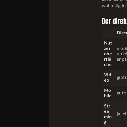
wohlmöglich 
Der direk
Disc
Nut
zer
mod
obe
up2d
rflä
anpa
che
Vid
gibts
eo
Mo
gute
bile
Str
ea
ja, e
min
g