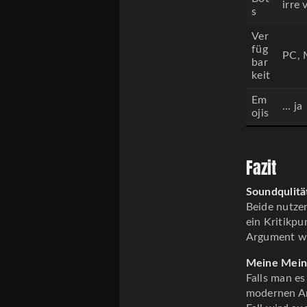
irre 
s
Ver
füg
PC, 
bar
keit
Em
… ja
ojis
Fazit
Soundqulitä
Beide nutze
ein Kritikpu
Argument wo
Meine Mei
Falls man es
modernen An