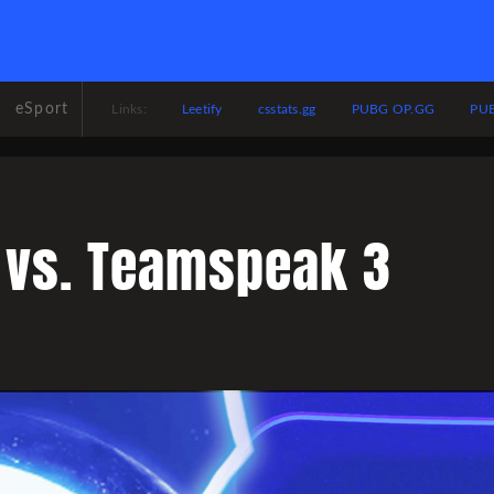
eSport
Leetify
csstats.gg
PUBG OP.GG
PUB
Links:
 vs. Teamspeak 3