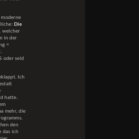
e, moderne
liche:
Die
h, welcher
n in der
ng =
.
S oder seid
klappt. Ich
estalt
e
d hatte.
sem
ma mehr, die
Programms.
schen den
 das ich
hier