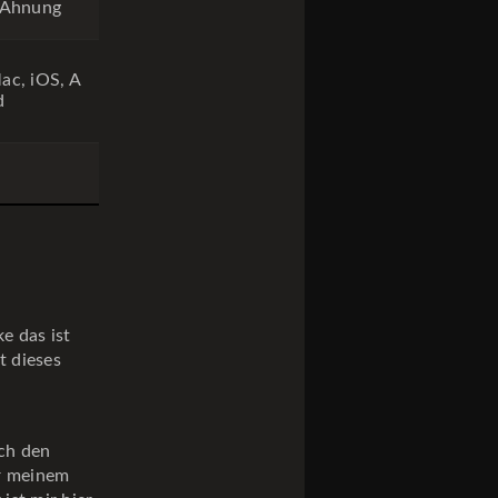
 Ahnung
ac, iOS, A
d
e das ist
t dieses
ach den
er meinem