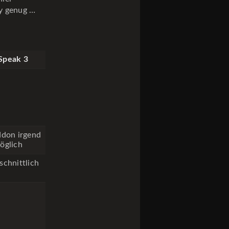
ty genug …
Speak 3
ddon irgend
öglich
schnittlich