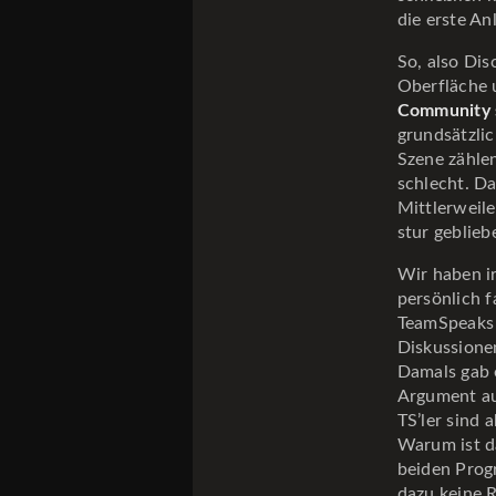
die erste An
So, also Dis
Oberfläche 
Community s
grundsätzlic
Szene zählen
schlecht. D
Mittlerweile
stur geblie
Wir haben i
persönlich 
TeamSpeaks 
Diskussione
Damals gab 
Argument auf
TS’ler sind
Warum ist da
beiden Prog
dazu keine 