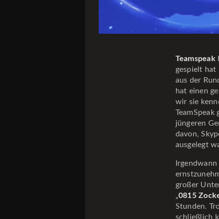
Teamspeak
gespielt ha
aus der Rund
hat einen ge
wir sie ken
TeamSpeak g
jüngeren Ge
davon, Skyp
ausgelegt wa
Irgendwann 
ernstzunehm
großer Unte
„
0815 Zock
Stunden. Tr
schließlich 