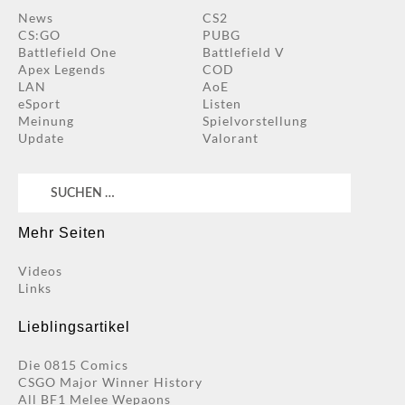
News
CS2
CS:GO
PUBG
Battlefield One
Battlefield V
Apex Legends
COD
LAN
AoE
eSport
Listen
Meinung
Spielvorstellung
Update
Valorant
Suchen
nach:
Mehr Seiten
Videos
Links
Lieblingsartikel
Die 0815 Comics
CSGO Major Winner History
All BF1 Melee Wepaons