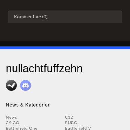
Kommentare (0)
nullachtfuffzehn
News & Kategorien
News
CS2
CS:GO
PUBG
Battlefield One
Battlefield V