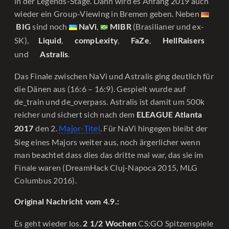
in der Legends-Stage. Dann wird es Anfang 2019 auch
wieder ein Group-Viewing in Bremen geben. Neben
sind noch
,
(Brasilianer und ex-
BIG
NaVi
MIBR
SK),
,
,
,
Liquid
compLexity
FaZe
HellRaisers
und
.
Astralis
Das Finale zwischen NaVi und Astralis ging deutlich für
die Dänen aus (16:6 – 16:9). Gespielt wurde auf
de_train und de_overpass. Astralis ist damit um 500k
reicher und sichert sich nach dem
ELEAGUE Atlanta
den 2.
Major-Titel
. Für NaVi hingegen bleibt der
2017
Sieg eines Majors weiter aus, noch ärgerlicher wenn
man beachtet dass dies das dritte mal war, das sie im
Finale waren (DreamHack Cluj-Napoca 2015, MLG
Columbus 2016).
Original Nachricht vom 4.9.:
Es geht wieder los.
CS:GO Spitzenspiele
2 1/2 Wochen