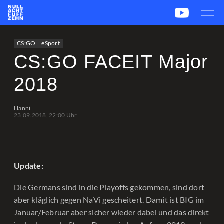
News
Team
CS2
PUBG
eSport
CS:GO
eSport
Leetify
csstats.gg
PUBG OP.GG
PUBG Report
CS:GO FACEIT Major
2018
Hanni
23.09.2018, 22:00 Uhr
Update:
Die Germans sind in die Playoffs gekommen, sind dort
aber kläglich gegen NaVi gescheitert. Damit ist BIG im
Januar/Februar aber sicher wieder dabei und das direkt