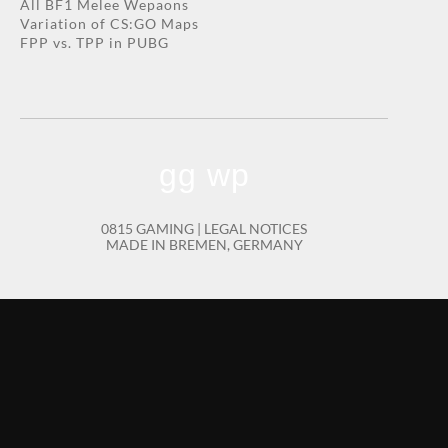
All BF1 Melee Wepaons
Variation of CS:GO Maps
FPP vs. TPP in PUBG
gg wp
0815 GAMING |
LEGAL NOTICES
MADE IN BREMEN, GERMANY