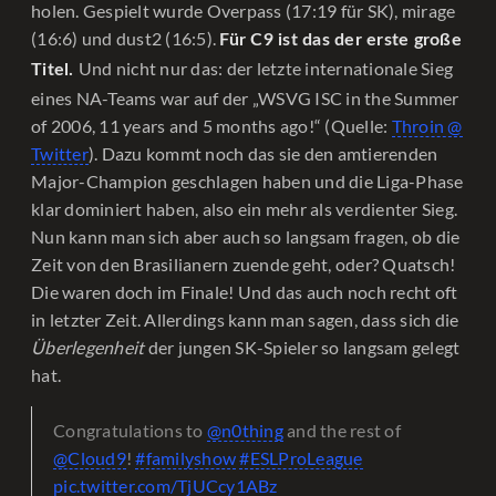
holen. Gespielt wurde Overpass (17:19 für SK), mirage
(16:6) und dust2 (16:5).
Für C9 ist das der erste große
Und nicht nur das: der letzte internationale Sieg
Titel.
eines NA-Teams war auf der „WSVG ISC in the Summer
of 2006, 11 years and 5 months ago!“ (Quelle:
Throin @
Twitter
). Dazu kommt noch das sie den amtierenden
Major-Champion geschlagen haben und die Liga-Phase
klar dominiert haben, also ein mehr als verdienter Sieg.
Nun kann man sich aber auch so langsam fragen, ob die
Zeit von den Brasilianern zuende geht, oder? Quatsch!
Die waren doch im Finale! Und das auch noch recht oft
in letzter Zeit. Allerdings kann man sagen, dass sich die
Überlegenheit
der jungen SK-Spieler so langsam gelegt
hat.
Congratulations to
@n0thing
and the rest of
@Cloud9
!
#familyshow
#ESLProLeague
pic.twitter.com/TjUCcy1ABz