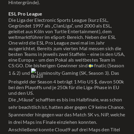
Hintergründe).
ESL Pro League
Die Liga der Electronic Sports League (kurz ESL,
Gegründet 1997 als „ClanLiga“, und 2000 als ESL,
geleitet aus Köln von Turtle Entertainment), dem
weltmarktführer im eSport-Bereich. Neben der ESL
One wird die ESL Pro League zwei mal im Jahr
ausgerichtet. Bereits zum vierten Mal messen sich die
besten Teams in jeweils zwei Staffeln – eine in den USA,
eine Europa – um den Pokal als weltbestes Team in
CS:GO. Die bisherigen Gewinner sind
fnatic (Season
1 & 2) und
Luminosity Gaming (SK, Season 3). Das
Preisgeld der Season 4 beträgt 1 Mio US $, davon 500k
bei den Playoffs und je 250k für die Liga-Phase in EU
und den US.
Die „Mäuse“ schafften es bis ins Halbfinale, was schon
sehr beachtlich ist, hatten aber gegen C9 keine Chance.
Spannender hingegen war das Match SK vs. NiP, welche
in drei Maps ins Finale einziehen konnten.
Anschließend konnte Cloud9 auf drei Maps den Titel