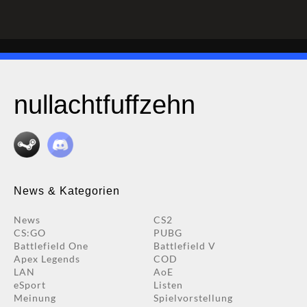
nullachtfuffzehn
News & Kategorien
News
CS2
CS:GO
PUBG
Battlefield One
Battlefield V
Apex Legends
COD
LAN
AoE
eSport
Listen
Meinung
Spielvorstellung