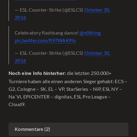
— ESL Counter-Strike (@ESLCS)
October 30,
2016
Celebratory flashbang dance!
@n0thing
pic.twitter.com/fl97WAKPIs
— ESL Counter-Strike (@ESLCS)
October 30,
2016
die letzten 250.000+
Noch eine Info hinterher:
Turniere haben alle einen anderen Sieger gehabt: ECS –
G2, Cologne – SK, EL – VP, StarSeries – NiP, ESL NY –
Na`Vi, EPICENTER – dignitas, ESL Pro League –
Cloud9.
Kommentare (2)