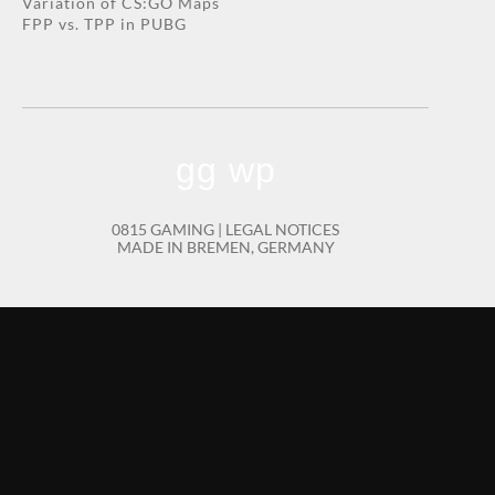
Variation of CS:GO Maps
FPP vs. TPP in PUBG
gg wp
0815 GAMING |
LEGAL NOTICES
MADE IN BREMEN, GERMANY