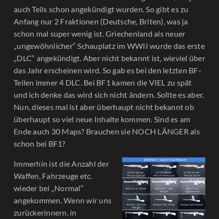
auch Teils schon angekündigt wurden. So gibt es zu
Anfang nur 2 Fraktionen (Deutsche, Briten), was ja
schon mal super wenig ist. Griechenland als neuer
„ungewöhnlicher“ Schauplatz im WWII wurde das erste
„DLC“ angekündigt. Aber nicht bekannt ist, wieviel über
das Jahr erscheinen wird. So gab es bei den letzten BF-
Teilen immer 4 DLC. Bei BF1 kamen die VIEL zu spät
und ich denke das wird sich nicht ändern. Sollte es aber.
Nun, dieses mal ist aber überhaupt nicht bekannt ob
überhaupt so viel neue Inhalte kommen. Sind es am
Ende auch 30 Maps? Brauchen sie NOCH LÄNGER als
schon bei BF1?
Immerhin ist die Anzahl der
Waffen, Fahrzeuge etc.
wieder bei „Normal“
angekommen. Wenn wir uns
zurückerinnern, in