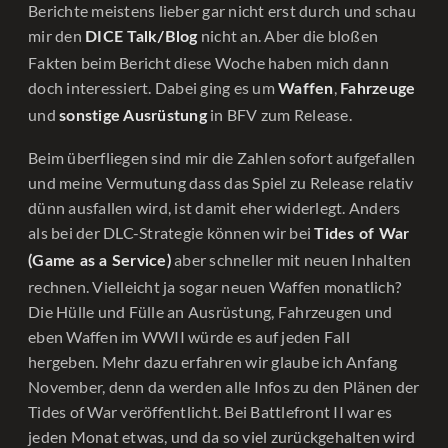
Berichte meistens lieber gar nicht erst durch und schau
mir den
nicht an. Aber die bloßen
DICE Talk/Blog
Fakten beim Bericht diese Woche haben mich dann
doch interessiert. Dabei ging es um
,
Waffen
Fahrzeuge
und
in BFV zum Release.
sonstige Ausrüstung
Beim überfliegen sind mir die Zahlen sofort aufgefallen
und meine Vermutung dass das Spiel zu Release relativ
dünn ausfallen wird, ist damit eher widerlegt. Anders
als bei der DLC-Strategie können wir bei
Tides of War
aber schneller mit neuen Inhalten
(Game as a Service)
rechnen. Vielleicht ja sogar neuen Waffen monatlich?
Die Hülle und Fülle an Ausrüstung, Fahrzeugen und
eben Waffen im WWII würde es auf jeden Fall
hergeben. Mehr dazu erfahren wir glaube ich Anfang
November, denn da werden alle Infos zu den Plänen der
Tides of War veröffentlicht. Bei Battlefront II war es
jeden Monat etwas, und da so viel zurückgehalten wird