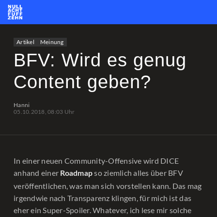
News
Team
CS2
PUBG
eSport
Artikel
Meinung
Leetify
csstats.gg
PUBG OP.GG
PUBG Report
BFV: Wird es genug
Content geben?
Hanni
05.10.2018, 08:03 Uhr
In einer neuen Community-Offensive wird DICE
anhand einer
so ziemlich alles über BFV
Roadmap
veröffentlichen, was man sich vorstellen kann. Das mag
irgendwie nach Transparenz klingen, für mich ist das
eher ein Super-Spoiler. Whatever, ich lese mir solche