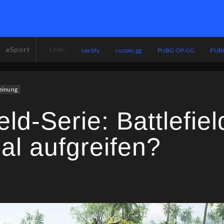
eSport
Links:
Leetify
csstats.gg
PUBG OP.GG
PUBG
einung
ield-Serie: Battlefie
al aufgreifen?