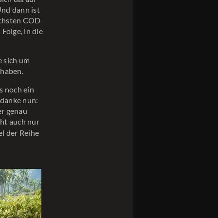
Und dann ist
nächsten COD
Folge, in die
e sich um
 haben.
s noch ein
edanke nun:
er genau
cht auch nur
el der Reihe