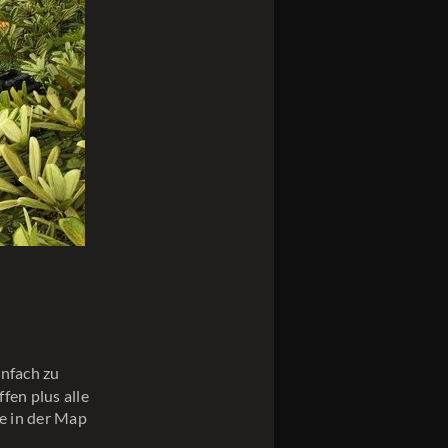
infach zu
fen plus alle
e in der Map