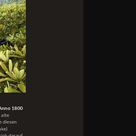
Anno 1800
 alte
e diesen
ake)
sich darauf