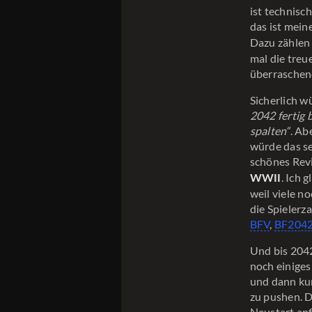
ist technisch
das ist mein
Dazu zähle
mal die treu
überraschen
Sicherlich w
2042 fertig 
spalten“
. Ab
würde das se
schönes Rev
. Ich 
WWII
weil viele n
die Spielerz
BFV
,
BF204
Und bis 2042 
noch einiges
und dann kur
zu pushen. D
Neustart anf