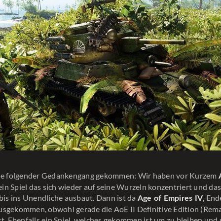
ade folgender Gedankengang gekommen: Wir haben vor Kurzem
n Spiel das sich wieder auf seine Wurzeln konzentriert und das
 bis ins Unendliche ausbaut. Dann ist da
, End
Age of Empires IV
usgekommen, obwohl gerade die AoE II Definitive Edition (Rem
st. Ebenfalls ein Spiel, welches gekommen ist um zu bleiben und 