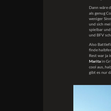
Dann wäre 
als genug Co
weniger Sinn
und sich mei
spielbar und
und BFV sch
Also Battlefi
finde halbfe
Rest war ja
in Gr
Marita
cool aus, ha
gibt es nur