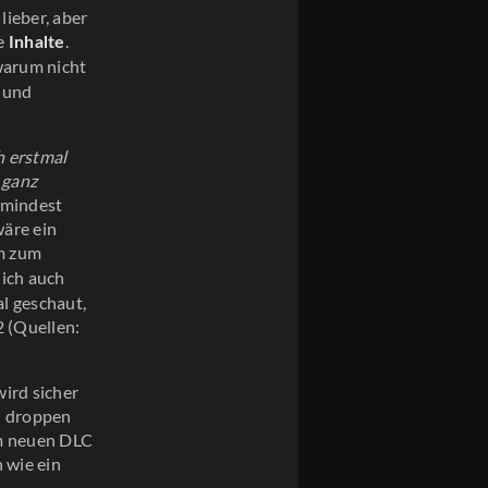
lieber, aber
ie
.
Inhalte
warum nicht
n und
 erstmal
 ganz
zumindest
wäre ein
m zum
lich auch
al geschaut,
2 (Quellen:
wird sicher
zu droppen
em neuen DLC
h wie ein