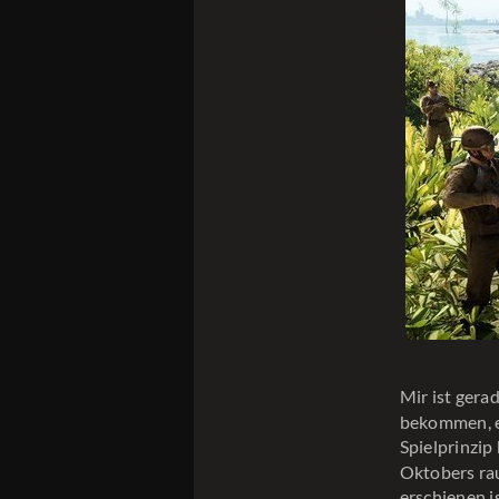
Mir ist ger
bekommen, ei
Spielprinzip
Oktobers ra
erschienen i