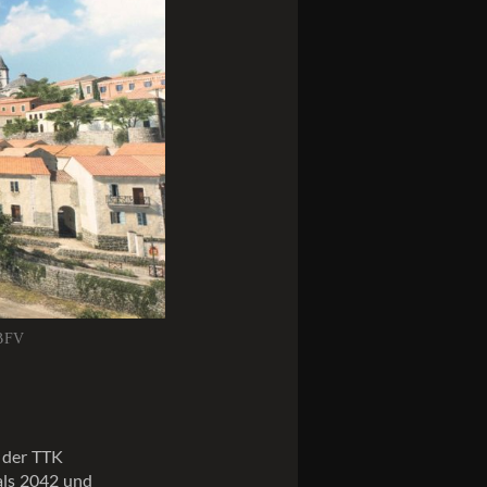
 BFV
 der TTK
als 2042 und