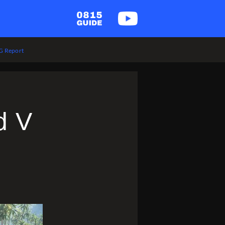
 Report
ld V