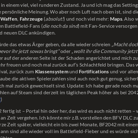
 in einem viel, viel runderen Zustand. Ja und ich mag das Setting 
e persönliche Meinung. Wo aber noch Luft nach oben ist, sind d
n
,
(
absolut!
) und noch viel mehr:
. Also 
Waffen
Fahrzeuge
Maps
en Battlefield-Fans (
die noch da sind
) mit Fan-Service versorge
d neuen DLC ankündigen.
ürde das etwas Ärger geben, da alle wieder schreien
„Macht doch
bevor ihr jetzt sowas bringt“
oder
„wollt ihr die Community jetzt
er auf der anderen Seite ist der Schaden angerichtet und mich 
hr freuen und noch mal zurück auf’s Schlachtfeld bringen. Das 
ival, zurück zum
und
und vor alle
Klassensystem
Fortifications
glaube die aktiven Spielerzahlen sind auch noch gut genug, sicher
och mal zurück gewechselt sind. Update: Ich habe gerade noch m
ahlen auf Steam sind derzeit im täglichen Peak höher als bei 204
2
)
fertig ist – Portal hin oder her, das wird es auch nicht retten – 
 an Zeit vergehen. Ich könnte mir z.B. vorstellen den BFV DLC 
ze Zeit später, vielleicht ein bis zwei Monate, BF2042 mit ein
ann sind alle wieder voll im Battlefield-Fieber und es würde sic
ühlen.