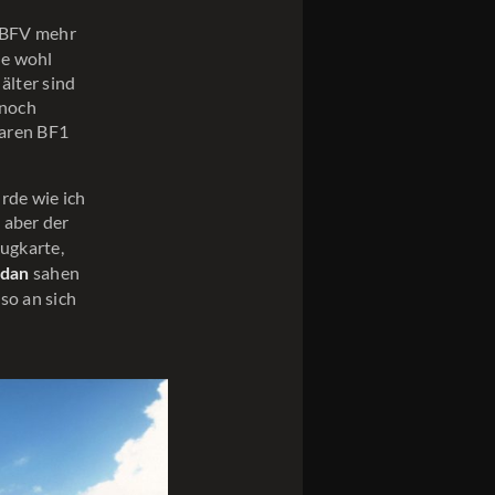
n BFV mehr
de wohl
älter sind
 noch
waren BF1
urde wie ich
, aber der
ugkarte,
sahen
ndan
so an sich