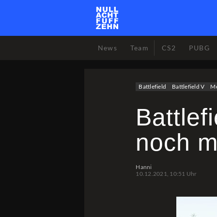
News
Team
CS2
PUBG
Battlefield
Battlefield V
M
Battlef
noch m
Hanni
10.12.2021, 10:51 Uhr