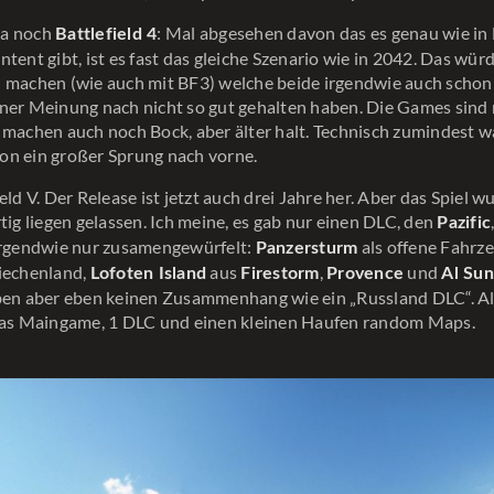
da noch
: Mal abgesehen davon das es genau wie i
Battlefield 4
ntent gibt, ist es fast das gleiche Szenario wie in 2042. Das wür
 machen (wie auch mit BF3) welche beide irgendwie auch schon 
ner Meinung nach nicht so gut gehalten haben. Die Games sind
 machen auch noch Bock, aber älter halt. Technisch zumindest 
on ein großer Sprung nach vorne.
eld V. Der Release ist jetzt auch drei Jahre her. Aber das Spiel w
rtig liegen gelassen. Ich meine, es gab nur einen DLC, den
Pazific
 irgendwie nur zusamengewürfelt:
als offene Fahrze
Panzersturm
iechenland,
aus
,
und
Lofoten Island
Firestorm
Provence
Al Su
ben aber eben keinen Zusammenhang wie ein „Russland DLC“. Al
 das Maingame, 1 DLC und einen kleinen Haufen random Maps.