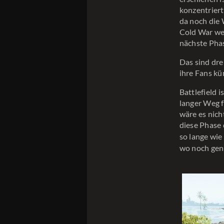
konzentriert
da noch die
Cold War wei
nächste Phas
Das sind dre
ihre Fans kü
Battlefield 
langer Weg f
wäre es nich
diese Phase
so lange wie
wo noch genu