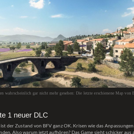
en wahrscheinlich gar nicht mehr gesehen: Die letzte erschienene Map von
tte 1 neuer DLC
e ist der Zustand von BFV ganz OK. Krisen wie das Anpassungen
den. Also warum jetzt aufhören? Das Game sieht schicker aus 