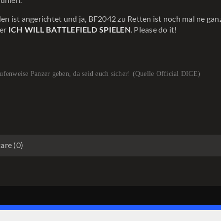
den ist angerichtet und ja, BF2042 zu Retten ist noch mal ne ga
er
. Please do it!
ICH WILL BATTLEFIELD SPIELEN
ufenweise Panzer geben, da seid euch sicher! (Quelle Official DICE)
re (0)