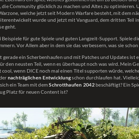
, die Community glücklich zu machen und Altes zu optimieren. 
 Warzone, welche jetzt seit Modern Warfare besteht, mit dem 
terentwickelt wurde und jetzt mit Vanguard, dem dritten Teil in 
e geht.
i Beispiele für gute Spiele und guten Langzeit-Support. Spiele di
mmern. Vor Allem aber in dem sie das verbessern, was sie schon
ist gerade ein Scherbenhaufen und mit Patches und Updates ist e
ür den neusten Teil, wenn es überhaupt noch was wird. Mein G
t cool, wenn DICE noch mal einen Titel supporten würde, welch
 der
schon durchlaufen hat. Viellei
nachträglichen Entwicklung
 sich ein Team mit dem
beschäftigt? Ein Spi
Schrotthaufen 2042
g Platz für neuen Content ist?