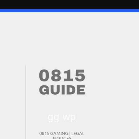
gg wp
0815 GAMING |
LEGAL
NOTICES