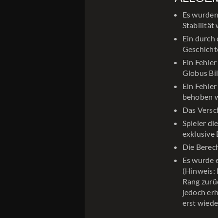
Es wurden 
Stabilität
Ein durch 
Geschicht
Ein Fehle
Globus Bi
Ein Fehler
behoben 
Das Versc
Spieler d
exklusive
Die Berec
Es wurde 
(Hinweis: 
Rang zurü
jedoch er
erst wiede