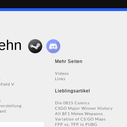
zehn
Mehr Seiten
Videos
G
Links
efield V
Lieblingsartikel
n
Die 0815 Comics
vorstellung
CSGO Major Winner History
ant
All BF1 Melee Wepaons
Variation of CS:GO Maps
FPP vs. TPP in PUBG