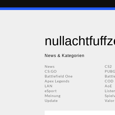
nullachtfuff
News & Kategorien
News
CS2
CS:GO
PUB
Battlefield One
Battl
Apex Legends
COD
LAN
AoE
eSport
Liste
Meinung
Spiel
Update
Valor
Suchen