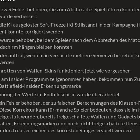
zwei Fehler behoben, die zum Absturz des Spiel führen konnten
 wurde verbessert
die KI ausgelöster Soft-Freeze (KI Stillstand) in der Kampagne (
en) konnte korrigiert werden
r wurde behoben, bei dem Spieler nach dem Abbrechen des Mat
ldschirm hängen bleiben konnten
 der auftrat, wenn man versuchte mehrere Server zu betreten, k
werden
hrotten von Waffen-Skins funktioniert jetzt wie vorgesehen
ie am Insider Programm teilgenommen haben, bekommen nun Zugr
 Battlefield-Insider Erkennungsmarke
hnung der Werte im Endbildschirm wurde überarbeitet
ein Fehler behoben, der zu falschen Berechnungen des Klassen-
Diese Korrektur kann für manche Spieler bedeuten, dass sie im 
ckgestuft wurden, bereits freigeschaltete Waffen und Gadgets b
halten, Erkennungsmarken und noch nicht freigeschaltete Items
r durch das erreichen des korrekten Ranges erspielt werden!