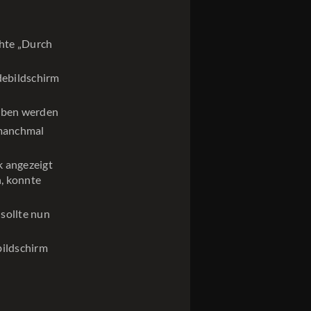
chte „Durch
debildschirm
oben werden
 manchmal
k angezeigt
, konnte
sollte nun
bildschirm