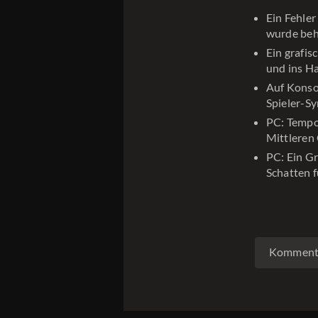
Ein Fehle
wurde be
Ein grafis
und ins H
Auf Konso
Spieler-Sy
PC: Tempor
Mittleren 
PC: Ein G
Schatten 
Kommenta