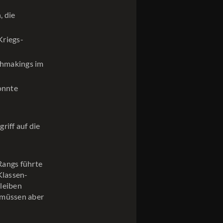
, die
Kriegs-
chmakings im
onnte
iff auf die
Rangs führte
Klassen-
leiben
 müssen aber