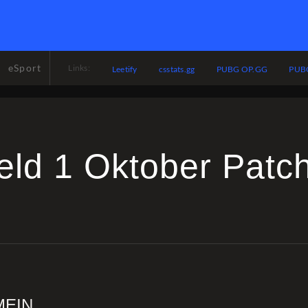
eSport
Links:
Leetify
csstats.gg
PUBG OP.GG
PUBG
ield 1 Oktober Patc
MEIN