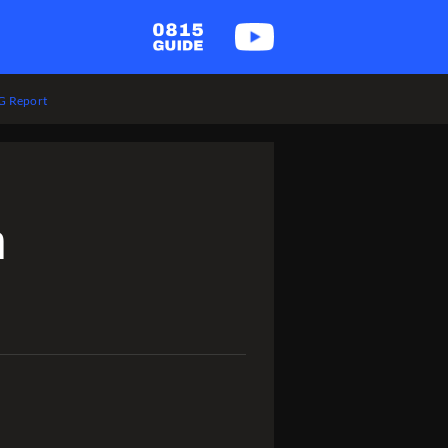
 Report
h