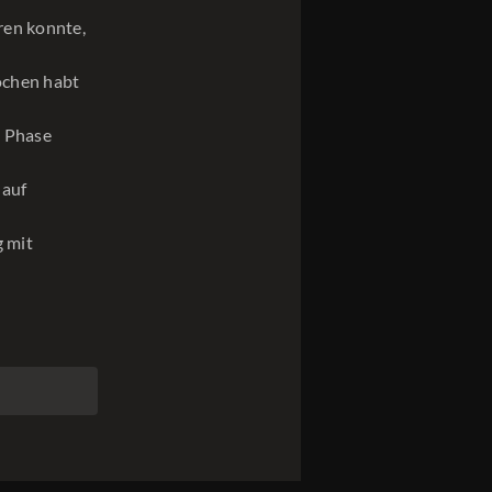
ren konnte,
rochen habt
g Phase
 auf
 mit