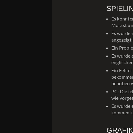
SPIELI
Es konnten
Morast und
Es wurde e
angezeigt
Ein Probl
Es wurde e
englischer
Ein Fehler
bekommen 
behoben 
PC: Die fe
wie vorge
Es wurde e
kommen k
GRAFI