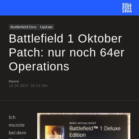
News
Team
CS2
PUBG
eSport
Battlefield One
Update
Leetify
csstats.gg
PUBG OP.GG
PUBG Report
Battlefield 1 Oktober
Patch: nur noch 64er
Operations
Hanni
13.10.2017, 10:11 Uhr
Ich
musste
bei dem