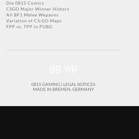
Die 0815 Comics
CSGO Major Winner History
All BF1 Melee Wepaons
Variation of CS:GO Maps
FPP vs. TPP in PUBG
gg wp
0815 GAMING |
LEGAL NOTICES
MADE IN BREMEN, GERMANY