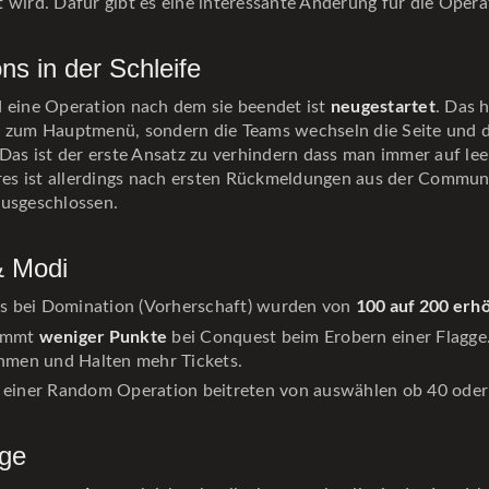
 wird. Dafür gibt es eine interessante Änderung für die Opera
ns in der Schleife
neugestartet
d eine Operation nach dem sie beendet ist
. Das 
k zum Hauptmenü, sondern die Teams wechseln die Seite und 
 Das ist der erste Ansatz zu verhindern dass man immer auf le
teres ist allerdings nach ersten Rückmeldungen aus der Commu
ausgeschlossen.
& Modi
100 auf 200 erhö
ts bei Domination (Vorherschaft) wurden von
weniger Punkte
ommt
bei Conquest beim Erobern einer Flagge.
hmen und Halten mehr Tickets.
einer Random Operation beitreten von auswählen ob 40 oder 
ge