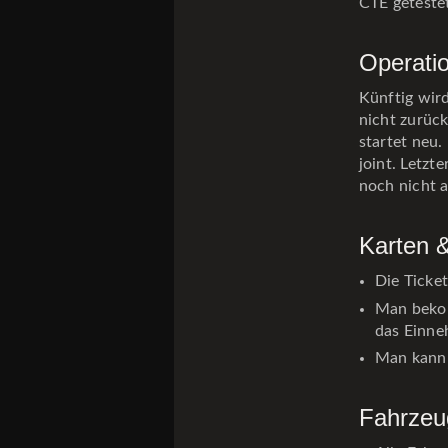
CTE getestet
Operatio
Künftig wir
nicht zurüc
startet neu.
joint. Letz
noch nicht 
Karten 
Die Ticke
Man bek
das Einne
Man kann 
Fahrzeu