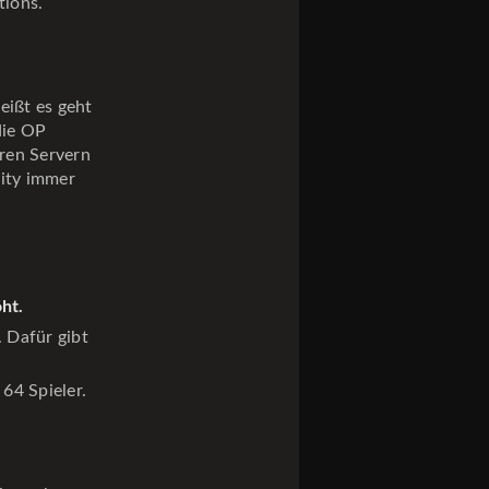
tions.
heißt es geht
die OP
eren Servern
nity immer
ht.
 Dafür gibt
64 Spieler.