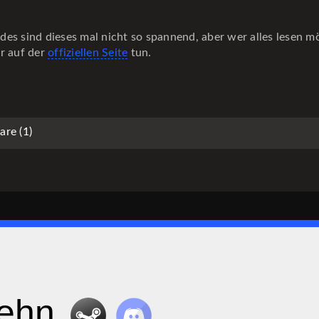
es sind dieses mal nicht so spannend, aber wer alles lesen m
er auf der
offiziellen Seite
tun.
re (1)
zehn