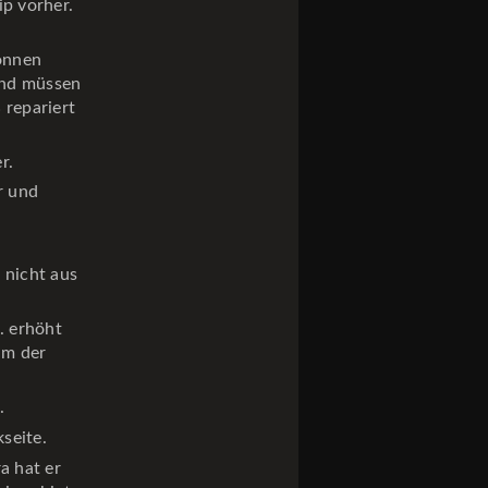
ip vorher.
können
und müssen
 repariert
r.
r und
 nicht aus
. erhöht
um der
.
seite.
a hat er