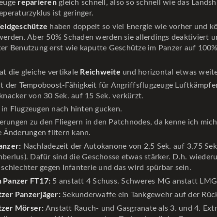
reparieren
zeuge
gleich schnell, also so schnell wie das Landsh
eperaturzyklus ist geringer.
Feldgeschütze
haben doppelt so viel Energie wie vorher und 
 werden. Aber 50% Schaden werden sie allerdings deaktiviert 
ter Benutzung erst wie kaputte Geschütze im Panzer auf 100%
Reichweite
at die gleiche vertikale
und horizontal etwas weite
it der Tempoboost-Fähigkeit für Angriffsflugzeuge Luftkämpfe
knacker von 30 Sek. auf 15 Sek. verkürzt.
in Flugzeugen nach hinten gucken.
rungen zu den Fliegern in den Patchnodes, da kenne ich mich
e Änderungen filtern kann.
anzer:
Nachladezeit der Autokanone von 2,5 Sek. auf 3,75 Sek
mberlus). Dafür sind die Geschosse etwas stärker. D.h. wieder
 schlechter gegen Infanterie und das wird spürbar sein.
 Panzer FT17:
5 anstatt 4 Schuss. Schweres MG anstatt LMG
zer Panzerjäger:
Sekunderwaffe ein Tankgewehr auf der Rück
tzer Mörser:
Anstatt Rauch- und Gasgranate als 3. und 4. Extr