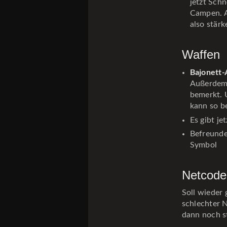
jetzt Sch
Campen. A
also stärk
Waffen
Bajonett-
Außerdem 
bemerkt. 
kann so b
Es gibt je
Befreunde
Symbol
Netcode
Soll wieder 
schlechter 
dann noch st