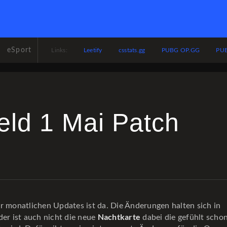
eSport
Leetify
csstats.gg
PUBG OP.GG
PUB
Links:
ield 1 Mai Patch
r monatlichen Updates ist da. Die Änderungen halten sich in
Nachtkarte
der ist auch nicht die neue
dabei die gefühlt schon