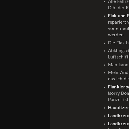
Alle Fahr
D.h. der R
Flak und 
repariert
vor erneu
werden.
Die Flak h
Abklingze
Luftschiff
Man kann 
Mehr Ände
das ich di
Flankierp
(sorry Bo
Panzer ist
Haubitzen
Landkreut
Landkreu