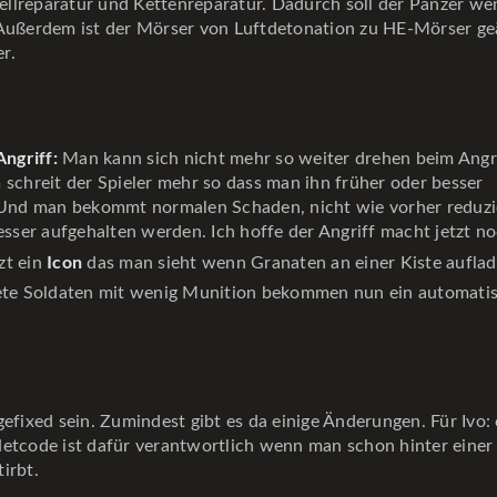
nellreparatur und Kettenreparatur. Dadurch soll der Panzer we
ußerdem ist der Mörser von Luftdetonation zu HE-Mörser geä
er.
Angriff:
Man kann sich nicht mehr so weiter drehen beim Angri
schreit der Spieler mehr so dass man ihn früher oder besser
Und man bekommt normalen Schaden, nicht wie vorher reduzi
esser aufgehalten werden. Ich hoffe der Angriff macht jetzt n
Icon
tzt ein
das man sieht wenn Granaten an einer Kiste aufla
te Soldaten mit wenig Munition bekommen nun ein automati
gefixed sein. Zumindest gibt es da einige Änderungen. Für Ivo: 
Netcode ist dafür verantwortlich wenn man schon hinter einer 
irbt.