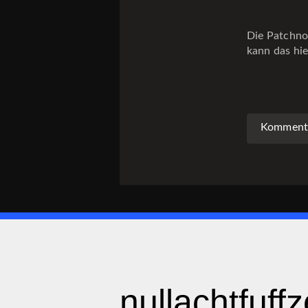
Die Patchnod
kann das hi
Kommenta
nullachtfuff