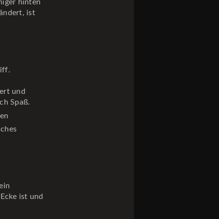
niger hinten
ndert, ist
ff.
ert und
och Spaß.
den
sches
ein
Ecke ist und