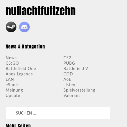
nullachtfuffzehn
News & Kategorien
News
CS2
CS:GO
PUBG
Battlefield One
Battlefield V
Apex Legends
COD
LAN
AoE
eSport
Listen
Meinung
Spielvorstellung
Update
Valorant
Suchen
nach:
Mehr Seiten