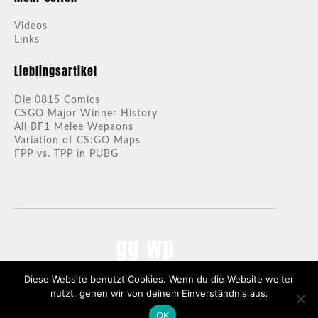
Videos
Links
Lieblingsartikel
Die 0815 Comics
CSGO Major Winner History
All BF1 Melee Wepaons
Variation of CS:GO Maps
FPP vs. TPP in PUBG
gg wp
Diese Website benutzt Cookies. Wenn du die Website weiter
0815 GAMING |
LEGAL NOTICES
nutzt, gehen wir von deinem Einverständnis aus.
MADE IN BREMEN, GERMANY
OK