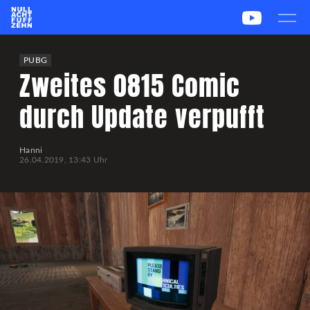
News
Team
CS2
PUBG
eSport
PUBG
Zweites 0815 Comic
Leetify
csstats.gg
PUBG OP.GG
PUBG Report
durch Update verpufft
Hanni
26.04.2019, 13:43 Uhr