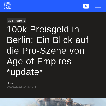
News
Team
CS2
PUBG
eSport
AoE
eSport
Leetify
csstats.gg
PUBG OP.GG
PUBG Report
100k Preisgeld in
Berlin: Ein Blick auf
die Pro-Szene von
Age of Empires
*update*
Hanni
20.02.2022, 14:57 Uhr