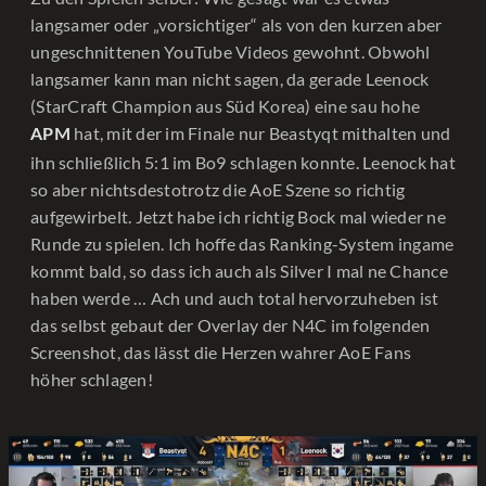
langsamer oder „vorsichtiger“ als von den kurzen aber
ungeschnittenen YouTube Videos gewohnt. Obwohl
langsamer kann man nicht sagen, da gerade Leenock
(StarCraft Champion aus Süd Korea) eine sau hohe
hat, mit der im Finale nur Beastyqt mithalten und
APM
ihn schließlich 5:1 im Bo9 schlagen konnte. Leenock hat
so aber nichtsdestotrotz die AoE Szene so richtig
aufgewirbelt. Jetzt habe ich richtig Bock mal wieder ne
Runde zu spielen. Ich hoffe das Ranking-System ingame
kommt bald, so dass ich auch als Silver I mal ne Chance
haben werde … Ach und auch total hervorzuheben ist
das selbst gebaut der Overlay der N4C im folgenden
Screenshot, das lässt die Herzen wahrer AoE Fans
höher schlagen!