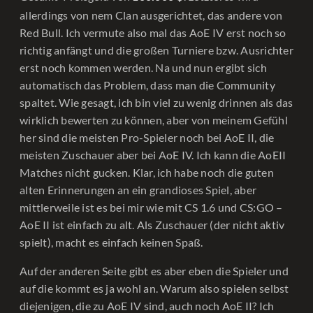
allerdings von nem Clan ausgerichtet, das andere von
Red Bull. Ich vermute also mal das AoE IV erst noch so
richtig anfängt und die großen Turniere bzw. Ausrichter
erst noch kommen werden. Na und nun ergibt sich
automatisch das Problem, dass man die Community
spaltet. Wie gesagt, ich bin viel zu wenig drinnen als das
wirklich bewerten zu können, aber von meinem Gefühl
her sind die meisten Pro-Spieler noch bei AoE II, die
meisten Zuschauer aber bei AoE IV. Ich kann die AoEII
Matches nicht gucken. Klar, ich habe noch die guten
alten Erinnerungen an ein grandioses Spiel, aber
mittlerweile ist es bei mir wie mit CS 1.6 und CS:GO –
AoE II ist einfach zu alt. Als Zuschauer (der nicht aktiv
spielt), macht es einfach keinen Spaß.
Auf der anderen Seite gibt es aber eben die Spieler und
auf die kommt es ja wohl an. Warum also spielen selbst
diejenigen, die zu AoE IV sind, auch noch AoE II? Ich