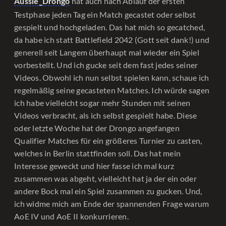
hat auch nach Ablauf der ersten
Aussie_Drongo
Testphase jeden Tag ein Match gecastet oder selbst
gespielt und hochgeladen. Das hat mich so gecatched,
da habe ich statt Battlefield 2042 (Gott seit dank!) und
generell seit Langem überhaupt mal wieder ein Spiel
vorbestellt. Und ich gucke seit dem fast jedes seiner
Videos. Obwohl ich nun selbst spielen kann, schaue ich
regelmäßig seine gecasteten Matches. Ich würde sagen
ich habe vielleicht sogar mehr Stunden mit seinen
Videos verbracht, als ich selbst gespielt habe. Diese
oder letzte Woche hat der Drongo angefangen
Qualifier Matches für ein größeres Turnier zu casten,
welches in Berlin stattfinden soll. Das hat mein
Interesse geweckt und hier fasse ich mal kurz
zusammen was abgeht, vielleicht hat ja der ein oder
andere Bock mal ein Spiel zusammen zu gucken. Und,
ich widme mich am Ende der spannenden Frage warum
AoE IV und AoE II konkurrieren.