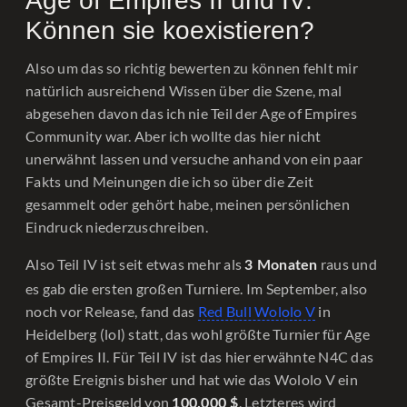
Age of Empires II und IV:
Können sie koexistieren?
Also um das so richtig bewerten zu können fehlt mir
natürlich ausreichend Wissen über die Szene, mal
abgesehen davon das ich nie Teil der Age of Empires
Community war. Aber ich wollte das hier nicht
unerwähnt lassen und versuche anhand von ein paar
Fakts und Meinungen die ich so über die Zeit
gesammelt oder gehört habe, meinen persönlichen
Eindruck niederzuschreiben.
Also Teil IV ist seit etwas mehr als
raus und
3 Monaten
es gab die ersten großen Turniere. Im September, also
noch vor Release, fand das
Red Bull Wololo V
in
Heidelberg (lol) statt, das wohl größte Turnier für Age
of Empires II. Für Teil IV ist das hier erwähnte N4C das
größte Ereignis bisher und hat wie das Wololo V ein
Gesamt-Preisgeld von
. Letzteres wird
100.000 $