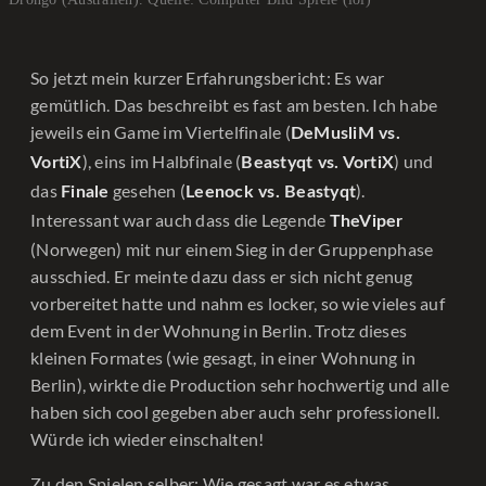
So jetzt mein kurzer Erfahrungsbericht: Es war
gemütlich. Das beschreibt es fast am besten. Ich habe
jeweils ein Game im Viertelfinale (
DeMusliM vs.
), eins im Halbfinale (
) und
VortiX
Beastyqt vs. VortiX
das
gesehen (
).
Finale
Leenock vs. Beastyqt
Interessant war auch dass die Legende
TheViper
(Norwegen) mit nur einem Sieg in der Gruppenphase
ausschied. Er meinte dazu dass er sich nicht genug
vorbereitet hatte und nahm es locker, so wie vieles auf
dem Event in der Wohnung in Berlin. Trotz dieses
kleinen Formates (wie gesagt, in einer Wohnung in
Berlin), wirkte die Production sehr hochwertig und alle
haben sich cool gegeben aber auch sehr professionell.
Würde ich wieder einschalten!
Zu den Spielen selber: Wie gesagt war es etwas