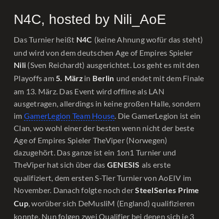
N4C, hosted by Nili_AoE
Das Turnier heißt
(keine Ahnung wofür das steht)
N4C
und wird von dem deutschen Age of Empires Spieler
(Sven Reichardt) ausgerichtet. Los geht es mit den
Nili
Playoffs am
in
und endet mit dem Finale
5. März
Berlin
am 13. März. Das Event wird offline als LAN
ausgetragen, allerdings in keine großen Halle, sondern
im
GamerLegion Team House
. Die GamerLegion ist ein
Clan, wo wohl einer der besten wenn nicht der beste
Age of Empires Spieler TheViper (Norwegen)
dazugehört. Das ganze ist ein 1on1 Turnier und
TheViper hat sich über das
als erste
GENESIS
qualifiziert, dem ersten S-Tier Turnier von AoEIV im
November. Danach folgte noch der
SteelSeries Prime
, worüber sich DeMusliM (England) qualifizieren
Cup
konnte. Nun folgen zwei Qualifier bei denen sich je 3