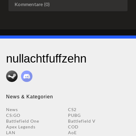
Kommentare (0)
nullachtfuffzehn
News & Kategorien
News
CS2
CS:GO
PUBG
Battlefield One
Battlefield V
Apex Legends
COD
LAN
AoE