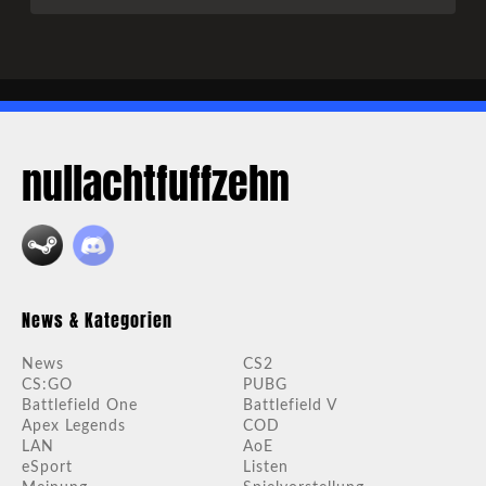
nullachtfuffzehn
News & Kategorien
News
CS2
CS:GO
PUBG
Battlefield One
Battlefield V
Apex Legends
COD
LAN
AoE
eSport
Listen