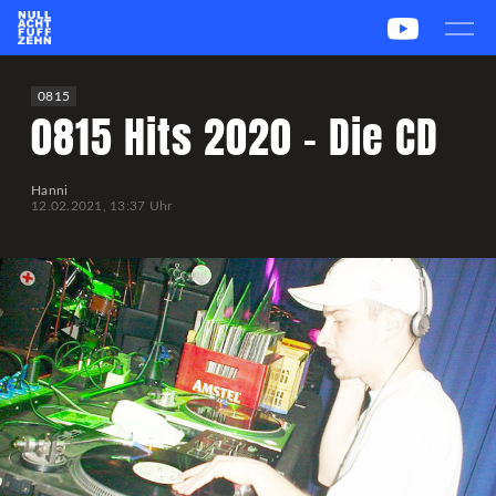
News
Team
CS2
PUBG
eSport
0815
0815 Hits 2020 – Die CD
Leetify
csstats.gg
PUBG OP.GG
PUBG Report
Hanni
12.02.2021, 13:37 Uhr