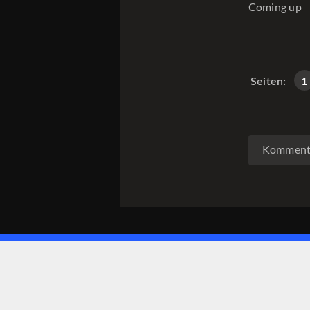
Coming up
S
1
Seiten:
Kommenta