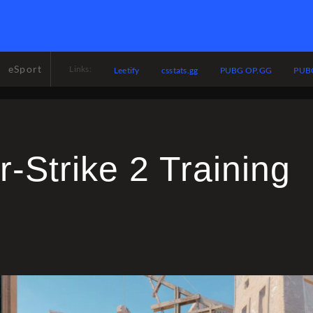
eSport
Links:
Leetify
csstats.gg
PUBG OP.GG
PUBG
-Strike 2 Training