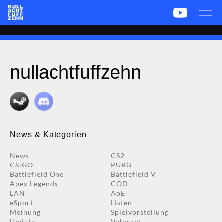
News
Team
CS2
PUBG
eSport
Leetify
csstats.gg
PUBG OP.GG
PUBG Report
nullachtfuffzehn
News & Kategorien
News
CS2
CS:GO
PUBG
Battlefield One
Battlefield V
Apex Legends
COD
LAN
AoE
eSport
Listen
Meinung
Spielvorstellung
Update
Valorant